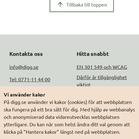
Tillbaka till toppen
Kontakta oss
Hitta snabbt
info@digg.se
EN 301 549 och WCAG
Därför är tillgänglighet
Tel: 0771-11 44 00
viktigt
Peppol-id: 
Vi använder kakor
Testa tillgängligheten
0007:2021006883
På digg.se använder vi kakor (cookies) för att webbplatsen
ska fungera på ett bra sätt för dig. Med hjälp av webbanalys
Fler kontaktuppgifter
och anonymiserad data vidareutvecklas webbplatsen
ytterligare. Du kan när som helst ändra ditt val genom att
Om Webbriktlinjer
klicka på ”Hantera kakor” längst ned på webbplatsen.