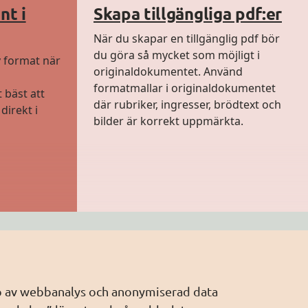
nt i
Skapa tillgängliga pdf:er
När du skapar en tillgänglig pdf bör
du göra så mycket som möjligt i
 format när
originaldokumentet. Använd
formatmallar i originaldokumentet
 bäst att
där rubriker, ingresser, brödtext och
direkt i
bilder är korrekt uppmärkta.
älp av webbanalys och anonymiserad data