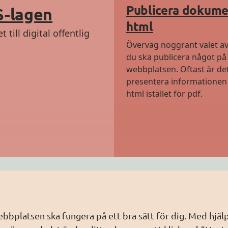
Publicera dokume
S-lagen
html
till digital offentlig
Överväg noggrant valet av
du ska publicera något på
webbplatsen. Oftast är det
presentera informationen 
html istället för pdf.
a snabbt
Om Webbriktlinjer
01 549 och WCAG
Om webbplatsen
webbplatsen ska fungera på ett bra sätt för dig. Med hj
 är tillgänglighet viktigt
Tillgänglighetsredogörelse