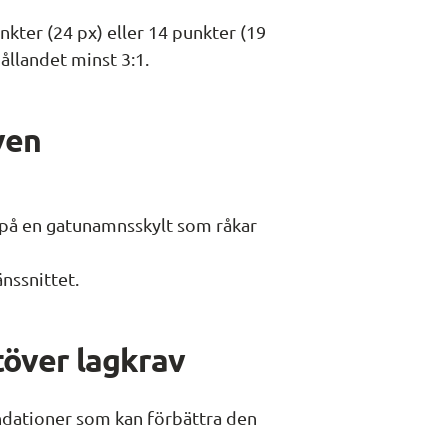
nkter (24 px) eller 14 punkter (19 
hållandet minst 3:1.
ven
 på en gatunamnsskylt som råkar 
nssnittet.
över lagkrav
ationer som kan förbättra den 