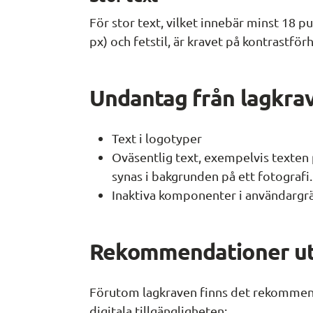
För stor text, vilket innebär minst 18 pu
px) och fetstil, är kravet på kontrastför
Undantag från lagkra
Text i logotyper
Oväsentlig text, exempelvis texten
synas i bakgrunden på ett fotografi.
Inaktiva komponenter i användargrä
Rekommendationer ut
Förutom lagkraven finns det rekommend
digitala tillgängligheten: