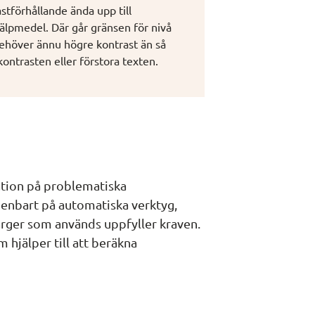
tförhållande ända upp till 
jälpmedel. Där går gränsen för nivå 
höver ännu högre kontrast än så 
ontrasten eller förstora texten.
tion på problematiska 
 enbart på automatiska verktyg, 
ärger som används uppfyller kraven. 
hjälper till att beräkna 