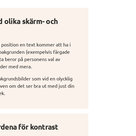
d olika skärm- och 
n position en text kommer att ha i 
 i bakgrunden (exempelvis färgade 
a beror på personens val av 
ilder med mera.
akgrundsbilder som vid en olycklig 
även om det ser bra ut med just din 
ek.
rdena för kontrast