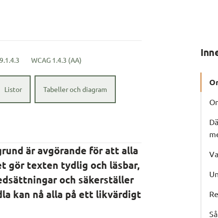
Inn
9.1.4.3
WCAG
1.4.3 (AA)
Om
Listor
Tabeller och diagram
O
Dä
me
rund är avgörande för att alla 
Va
t gör texten tydlig och läsbar, 
Un
dsättningar och säkerställer 
a kan nå alla på ett likvärdigt 
Re
Så