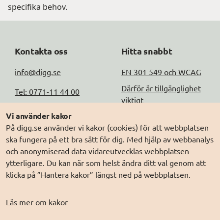
specifika behov.
Kontakta oss
Hitta snabbt
info@digg.se
EN 301 549 och WCAG
Därför är tillgänglighet
Tel: 0771-11 44 00
viktigt
Peppol-id: 
Vi använder kakor
Testa tillgängligheten
0007:2021006883
På digg.se använder vi kakor (cookies) för att webbplatsen
ska fungera på ett bra sätt för dig. Med hjälp av webbanalys
Fler kontaktuppgifter
och anonymiserad data vidareutvecklas webbplatsen
ytterligare. Du kan när som helst ändra ditt val genom att
Om Webbriktlinjer
klicka på ”Hantera kakor” längst ned på webbplatsen.
Om webbplatsen
Läs mer om kakor
Tillgänglighetsredogörels
e