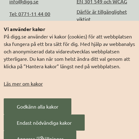
info@digg.se
EN 301 549 och WCAG
Därför är tillgänglighet
Tel: 0771-11 44 00
viktigt
Peppol-id: 
Vi använder kakor
Testa tillgängligheten
0007:2021006883
På digg.se använder vi kakor (cookies) för att webbplatsen
ska fungera på ett bra sätt för dig. Med hjälp av webbanalys
Fler kontaktuppgifter
och anonymiserad data vidareutvecklas webbplatsen
ytterligare. Du kan när som helst ändra ditt val genom att
Om Webbriktlinjer
klicka på ”Hantera kakor” längst ned på webbplatsen.
Om webbplatsen
Läs mer om kakor
Tillgänglighetsredogörels
e
Om kakor
Godkänn alla kakor
Behandling av
personuppgifter (digg.se)
Endast nödvändiga kakor
Hantera kakor
Anpassa inställningar