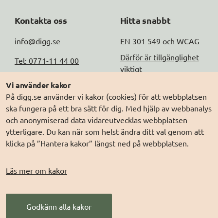
Kontakta oss
Hitta snabbt
info@digg.se
EN 301 549 och WCAG
Därför är tillgänglighet
Tel: 0771-11 44 00
viktigt
Peppol-id: 
Vi använder kakor
Testa tillgängligheten
0007:2021006883
På digg.se använder vi kakor (cookies) för att webbplatsen
ska fungera på ett bra sätt för dig. Med hjälp av webbanalys
Fler kontaktuppgifter
och anonymiserad data vidareutvecklas webbplatsen
ytterligare. Du kan när som helst ändra ditt val genom att
Om Webbriktlinjer
klicka på ”Hantera kakor” längst ned på webbplatsen.
Om webbplatsen
Läs mer om kakor
Tillgänglighetsredogörels
e
Om kakor
Godkänn alla kakor