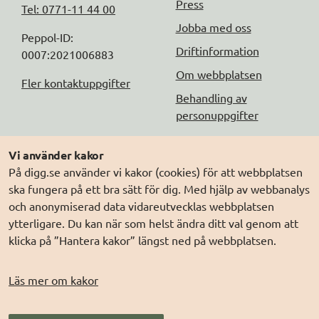
Press
Tel: 0771-11 44 00
Jobba med oss
Peppol-ID: 
Driftinformation
0007:2021006883
Om webbplatsen
Fler kontaktuppgifter
Behandling av
personuppgifter
Följ oss
Andra webbplatser
Vi använder kakor
På digg.se använder vi kakor (cookies) för att webbplatsen
DIGG på
Prenumerera på nyheter
Elegitimation.se
ska fungera på ett bra sätt för dig. Med hjälp av webbanalys
DIGG på
LinkedIn
Min myndighetspost
och anonymiserad data vidareutvecklas webbplatsen
ytterligare. Du kan när som helst ändra ditt val genom att
DIGG på
PressMachine
Sveriges dataportal
klicka på ”Hantera kakor” längst ned på webbplatsen.
DIGG på
Digg play
Sweden Connect
Webbriktlinjer
Läs mer om kakor
Säker digital
kommunikation (SDK)