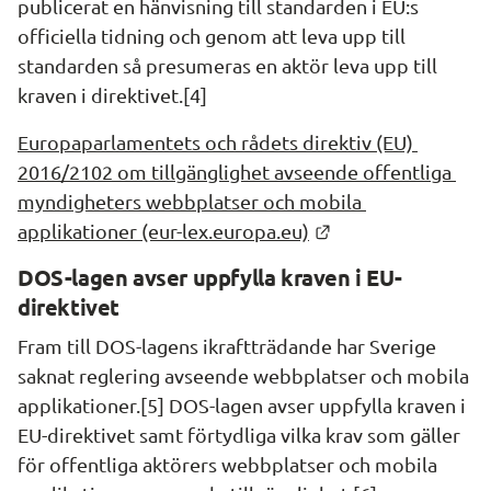
publicerat en hänvisning till standarden i EU:s 
officiella tidning och genom att leva upp till 
standarden så presumeras en aktör leva upp till 
kraven i direktivet.[4]
Europaparlamentets och rådets direktiv (EU) 
2016/2102 om tillgänglighet avseende offentliga 
myndigheters webbplatser och mobila 
Länk till annan we
applikationer (eur-lex.europa.eu)
DOS-lagen avser uppfylla kraven i EU-
direktivet
Fram till DOS-lagens ikraftträdande har Sverige 
saknat reglering avseende webbplatser och mobila 
applikationer.[5] DOS-lagen avser uppfylla kraven i 
EU-direktivet samt förtydliga vilka krav som gäller 
för offentliga aktörers webbplatser och mobila 