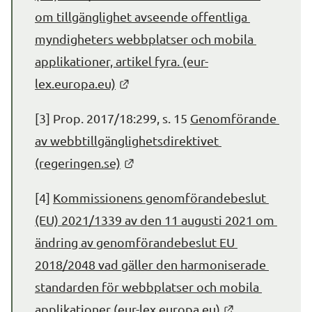
om tillgänglighet avseende offentliga 
myndigheters webbplatser och mobila 
applikationer, artikel fyra. (eur-
Länk till annan webbplats.
lex.europa.eu)
[3] Prop. 2017/18:299, s. 15 
Genomförande 
av webbtillgänglighetsdirektivet 
Länk till annan webbplats.
(regeringen.se)
[4] 
Kommissionens genomförandebeslut 
(EU) 2021/1339 av den 11 augusti 2021 om 
ändring av genomförandebeslut EU 
2018/2048 vad gäller den harmoniserade 
standarden för webbplatser och mobila 
Länk till anna
applikationer (eur-lex.europa.eu)