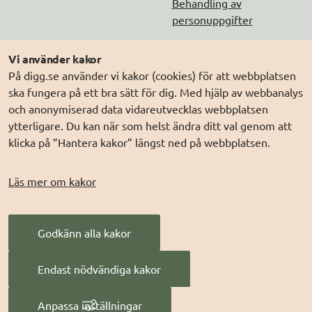
Behandling av
personuppgifter
Följ oss
Andra webbplatser
Vi använder kakor
På digg.se använder vi kakor (cookies) för att webbplatsen
DIGG på
Prenumerera på nyheter
Elegitimation.se
ska fungera på ett bra sätt för dig. Med hjälp av webbanalys
DIGG på
LinkedIn
Min myndighetspost
och anonymiserad data vidareutvecklas webbplatsen
ytterligare. Du kan när som helst ändra ditt val genom att
DIGG på
PressMachine
Sveriges dataportal
klicka på ”Hantera kakor” längst ned på webbplatsen.
DIGG på
Digg play
Sweden Connect
Webbriktlinjer
Läs mer om kakor
Säker digital
kommunikation (SDK)
Godkänn alla kakor
AI för offentlig
förvaltning
Endast nödvändiga kakor
Digitala Sverige
Anpassa inställningar