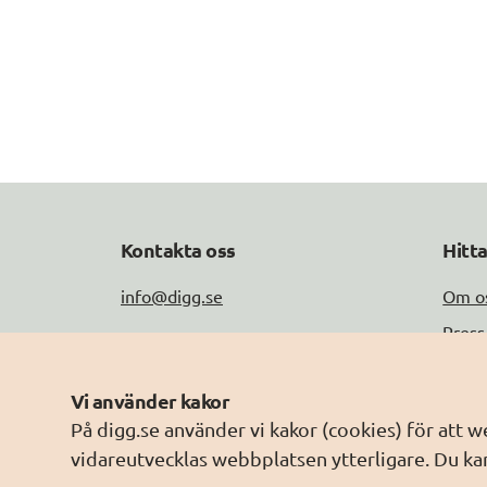
Kontakta oss
Hitt
info@digg.se
Om o
Press
Tel: 0771-11 44 00
Jobb
Peppol-ID: 0007:2021006883
Vi använder kakor
Drift
Fler kontaktuppgifter
På digg.se använder vi kakor (cookies) för att 
Om w
vidareutvecklas webbplatsen ytterligare. Du kan
Behan