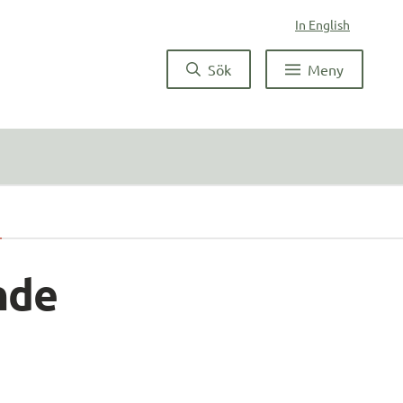
In English
Sök
Meny
de 