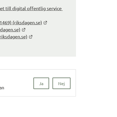
 till digital offentlig service 
 webbplats.
Länk till annan webbplats.
1469) (riksdagen.se)
Länk till annan webbplats.
sdagen.se)
Länk till annan webbplats.
riksdagen.se)
Ja
Nej
dan