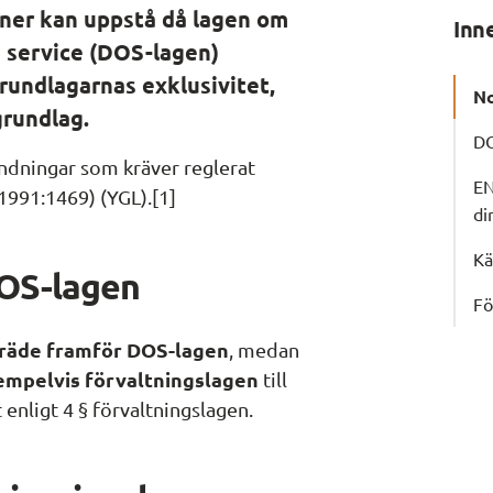
oner kan uppstå då lagen om 
Inn
ig service (DOS-lagen) 
grundlagarnas exklusivitet, 
No
grundlag.
DO
ndningar som kräver reglerat 
EN
1991:1469) (YGL).[1]
di
Kä
OS-lagen
Fö
träde framför DOS-lagen
, medan 
empelvis förvaltningslagen
 till 
 enligt 4 § förvaltningslagen.