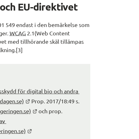
och EU-direktivet
01 549 endast i den bemärkelse som 
er. 
WCAG
 2.1(
Web Content 
vet med tillhörande skäl tillämpas 
lkning.[3]
skydd för digital bio och andra 
Länk till annan webbplats.
sdagen.se)
 Prop. 2017/18:49 s. 
Länk till annan webbplats.
geringen.se)
 och prop. 
v 
Länk till annan webbplats.
eringen.se)