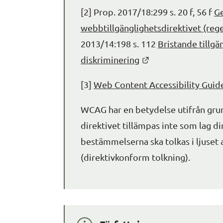
[2] Prop. 2017/18:299 s. 20 f, 56 f 
G
webbtillgänglighetsdirektivet (reg
2013/14:198 s. 112 
Bristande tillgä
Länk till annan we
diskriminering
[3] 
Web Content Accessibility Guid
WCAG har en betydelse utifrån grun
direktivet tillämpas inte som lag di
bestämmelserna ska tolkas i ljuset a
(direktivkonform tolkning).