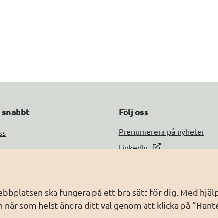
a snabbt
Följ oss
DIGG på
Prenumerera på nyheter
ss
DIGG på
LinkedIn
DIGG på
PressMachine
a med oss
DIGG på
Digg play
information
webbplatsen ska fungera på ett bra sätt för dig. Med hj
ebbplatsen
 när som helst ändra ditt val genom att klicka på ”Hant
dling av personuppgifter