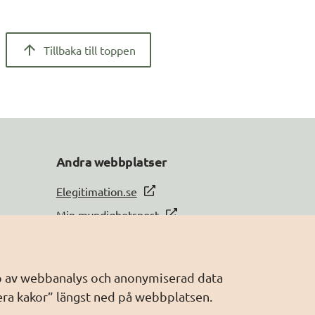
Tillbaka till toppen
Andra webbplatser
Elegitimation.se
Min myndighetspost
Sveriges dataportal
Sweden Connect
älp av webbanalys och anonymiserad data
Webbriktlinjer
era kakor” längst ned på webbplatsen.
Säker digital kommunikation (SDK)