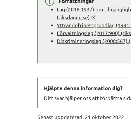
Författningar
Lag (2018:1937) om tillgänglighet
Länk till annan
(riksdagen.se)
Yttrandefrihetsgrundlag (1991:
Förvaltningslag (2017:900) (rik
Diskrimineringslag (2008:567) (
Hjälpte denna information dig?
Ditt svar hjälper oss att förbättra si
Senast uppdaterad: 
21 oktober 2022