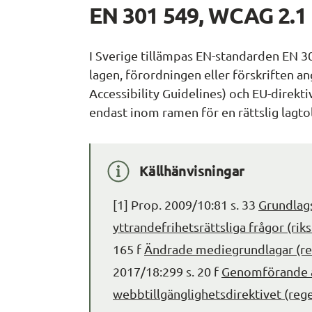
EN 301 549, WCAG 2.1 
I Sverige tillämpas EN-standarden EN 3
lagen, förordningen eller förskriften ang
Accessibility Guidelines
) och EU-direkti
endast inom ramen för en rättslig lagto
Källhänvisningar
[1] Prop. 2009/10:81 s. 33 
Grundlags
yttrandefrihetsrättsliga frågor (rik
165 f 
Ändrade mediegrundlagar (re
2017/18:299 s. 20 f 
Genomförande a
webbtillgänglighetsdirektivet (reg