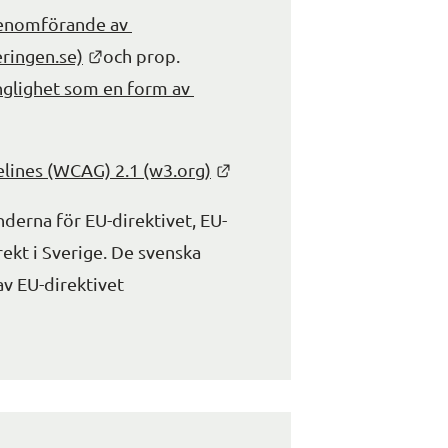
enomförande av 
Länk till annan webbplats.
eringen.se)
och prop. 
nglighet som en form av 
bbplats.
Länk till annan webbplats.
elines (WCAG) 2.1 (w3.org)
derna för EU-direktivet, EU-
rekt i Sverige. De svenska 
v EU-direktivet 