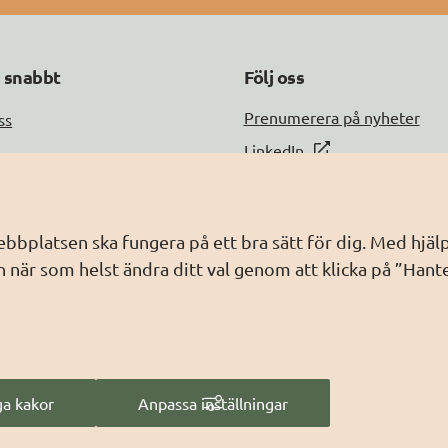
a snabbt
Följ oss
DIGG på
Prenumerera på nyheter
ss
DIGG på
LinkedIn
DIGG på
PressMachine
a med oss
DIGG på
Digg play
information
webbplatsen ska fungera på ett bra sätt för dig. Med hj
ebbplatsen
 när som helst ändra ditt val genom att klicka på ”Hant
dling av personuppgifter
a kakor
Anpassa inställningar