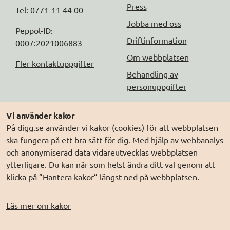
Press
Tel: 0771-11 44 00
Jobba med oss
Peppol-ID: 
Driftinformation
0007:2021006883
Om webbplatsen
Fler kontaktuppgifter
Behandling av
personuppgifter
Följ oss
Andra webbplatser
Vi använder kakor
På digg.se använder vi kakor (cookies) för att webbplatsen
DIGG på
Prenumerera på nyheter
Elegitimation.se
ska fungera på ett bra sätt för dig. Med hjälp av webbanalys
DIGG på
LinkedIn
Min myndighetspost
och anonymiserad data vidareutvecklas webbplatsen
ytterligare. Du kan när som helst ändra ditt val genom att
DIGG på
PressMachine
Sveriges dataportal
klicka på ”Hantera kakor” längst ned på webbplatsen.
DIGG på
Digg play
Sweden Connect
Webbriktlinjer
Läs mer om kakor
Säker digital