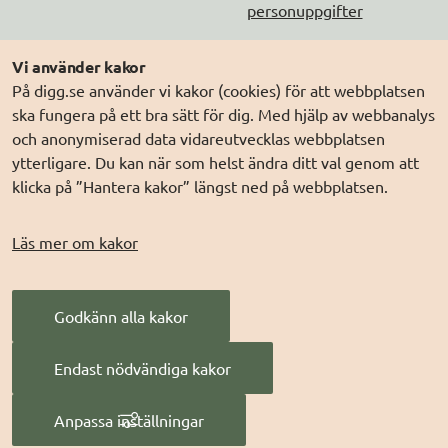
personuppgifter
Följ oss
Andra webbplatser
Vi använder kakor
På digg.se använder vi kakor (cookies) för att webbplatsen
DIGG på
Prenumerera på nyheter
Elegitimation.se
ska fungera på ett bra sätt för dig. Med hjälp av webbanalys
DIGG på
LinkedIn
Min myndighetspost
och anonymiserad data vidareutvecklas webbplatsen
ytterligare. Du kan när som helst ändra ditt val genom att
DIGG på
PressMachine
Sveriges dataportal
klicka på ”Hantera kakor” längst ned på webbplatsen.
DIGG på
Digg play
Sweden Connect
Webbriktlinjer
Läs mer om kakor
Säker digital
kommunikation (SDK)
Godkänn alla kakor
AI för offentlig
förvaltning
Endast nödvändiga kakor
Digitala Sverige
Anpassa inställningar