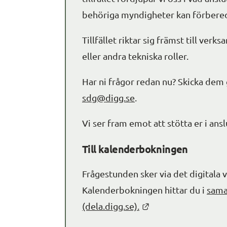
behöriga myndigheter kan förbered
Tillfället riktar sig främst till verk
eller andra tekniska roller.
sdg@digg.se
.
Vi ser fram emot att stötta er i ans
Till kalenderbokningen
Frågestunden sker via det digitala 
Kalenderbokningen hittar du i 
sama
Länk till annan web
(dela.digg.se).