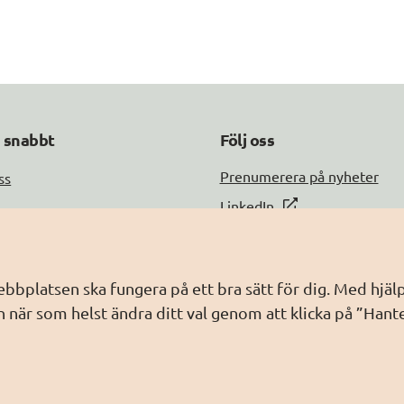
a snabbt
Följ oss
DIGG på
Prenumerera på nyheter
ss
DIGG på
LinkedIn
DIGG på
PressMachine
a med oss
DIGG på
Digg play
information
webbplatsen ska fungera på ett bra sätt för dig. Med hj
ebbplatsen
 när som helst ändra ditt val genom att klicka på ”Hant
dling av personuppgifter