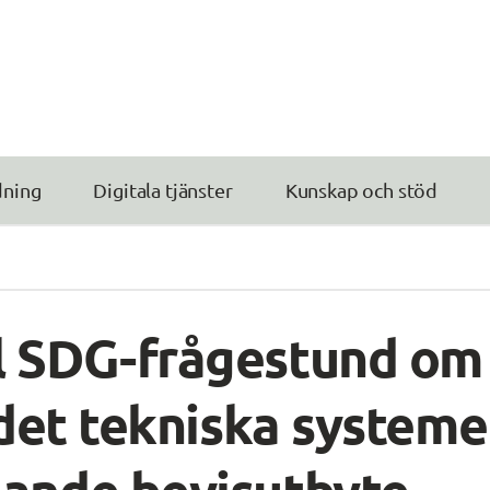
dning
Digitala tjänster
Kunskap och stöd
l SDG-frågestund om 
 det tekniska systemet
dande bevisutbyte