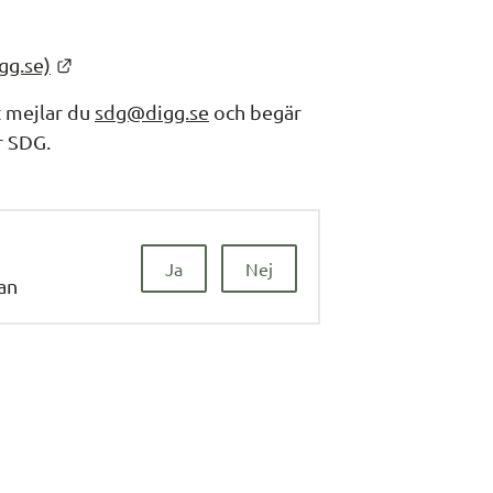
Länk till annan webbplats.
gg.se)
 mejlar du 
sdg@digg.se
 och begär 
r SDG.
Ja
Nej
dan