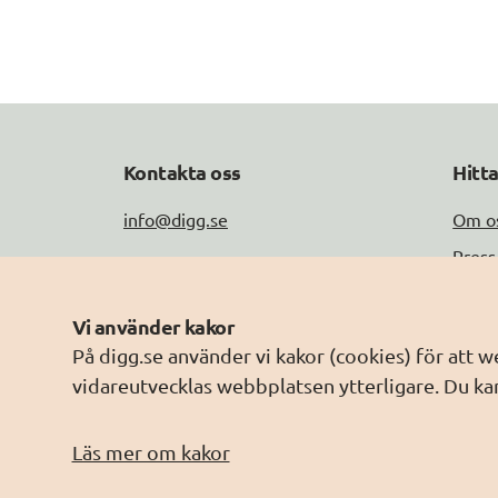
Kontakta oss
Hitt
info@digg.se
Om o
Press
Tel: 0771-11 44 00
Jobb
Peppol-ID: 0007:2021006883
Vi använder kakor
Drift
Fler kontaktuppgifter
På digg.se använder vi kakor (cookies) för att 
Om w
vidareutvecklas webbplatsen ytterligare. Du kan
Behan
Läs mer om kakor