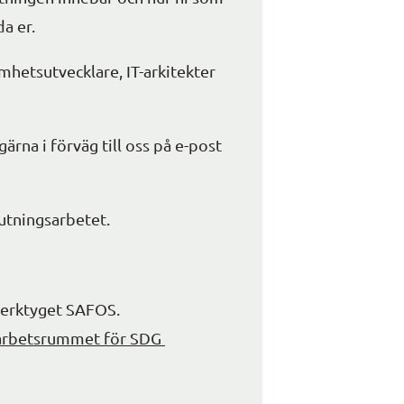
a er.
samhetsutvecklare, IT-arkitekter 
Har ni frågor redan nu? Skicka dem gärna i förväg till oss på e-post 
lutningsarbetet.
verktyget SAFOS. 
rbetsrummet för SDG 
bplats.