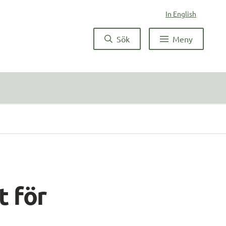
In English
Sök
Meny
 för 