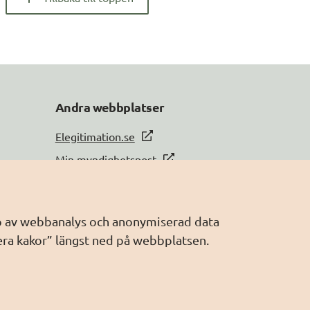
Andra webbplatser
Elegitimation.se
Min myndighetspost
Sveriges dataportal
Sweden Connect
älp av webbanalys och anonymiserad data
Webbriktlinjer
era kakor” längst ned på webbplatsen.
Säker digital kommunikation (SDK)
AI för offentlig förvaltning
Digitala Sverige