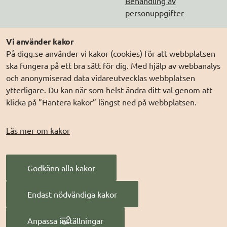
Behandling av
personuppgifter
Följ oss
Andra webbplatser
Vi använder kakor
På digg.se använder vi kakor (cookies) för att webbplatsen
DIGG på
Prenumerera på nyheter
Elegitimation.se
ska fungera på ett bra sätt för dig. Med hjälp av webbanalys
DIGG på
LinkedIn
Min myndighetspost
och anonymiserad data vidareutvecklas webbplatsen
ytterligare. Du kan när som helst ändra ditt val genom att
DIGG på
PressMachine
Sveriges dataportal
klicka på ”Hantera kakor” längst ned på webbplatsen.
DIGG på
Digg play
Sweden Connect
Webbriktlinjer
Läs mer om kakor
Säker digital
kommunikation (SDK)
Godkänn alla kakor
AI för offentlig
förvaltning
Endast nödvändiga kakor
Digitala Sverige
Anpassa inställningar