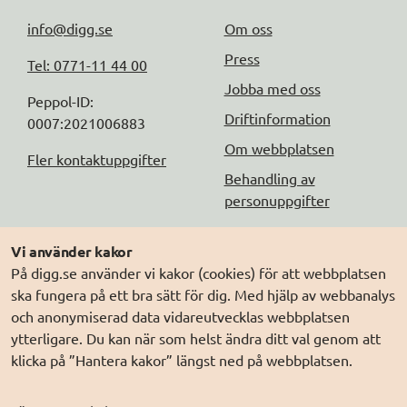
info@digg.se
Om oss
Press
Tel: 0771-11 44 00
Jobba med oss
Peppol-ID: 
Driftinformation
0007:2021006883
Om webbplatsen
Fler kontaktuppgifter
Behandling av
personuppgifter
Följ oss
Andra webbplatser
Vi använder kakor
På digg.se använder vi kakor (cookies) för att webbplatsen
DIGG på
Prenumerera på nyheter
Elegitimation.se
ska fungera på ett bra sätt för dig. Med hjälp av webbanalys
DIGG på
LinkedIn
Min myndighetspost
och anonymiserad data vidareutvecklas webbplatsen
ytterligare. Du kan när som helst ändra ditt val genom att
DIGG på
PressMachine
Sveriges dataportal
klicka på ”Hantera kakor” längst ned på webbplatsen.
DIGG på
Digg play
Sweden Connect
Webbriktlinjer