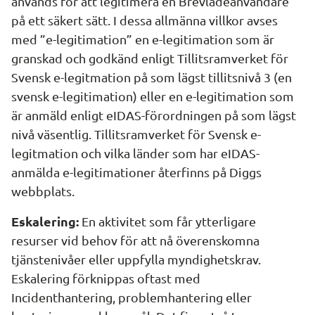
används för att legitimera en Brevlådeanvändare 
på ett säkert sätt. I dessa allmänna villkor avses 
med ”e-legitimation” en e-legitimation som är 
granskad och godkänd enligt Tillitsramverket för 
Svensk e-legitmation på som lägst tillitsnivå 3 (en 
svensk e-legitimation) eller en e-legitimation som 
är anmäld enligt eIDAS-förordningen på som lägst 
nivå väsentlig. Tillitsramverket för Svensk e-
legitmation och vilka länder som har eIDAS-
anmälda e-legitimationer återfinns på Diggs 
webbplats.
Eskalering:
 En aktivitet som får ytterligare 
resurser vid behov för att nå överenskomna 
tjänstenivåer eller uppfylla myndighetskrav. 
Eskalering förknippas oftast med 
Incidenthantering, problemhantering eller 