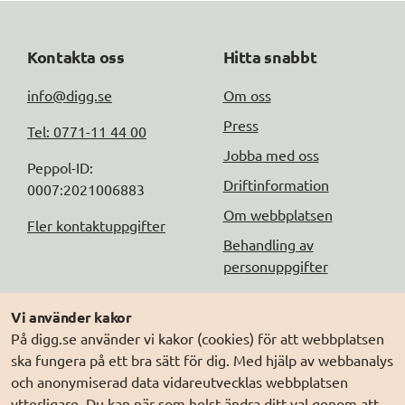
Kontakta oss
Hitta snabbt
info@digg.se
Om oss
Press
Tel: 0771-11 44 00
Jobba med oss
Peppol-ID: 
Driftinformation
0007:2021006883
Om webbplatsen
Fler kontaktuppgifter
Behandling av
personuppgifter
Följ oss
Andra webbplatser
Vi använder kakor
På digg.se använder vi kakor (cookies) för att webbplatsen
DIGG på
Prenumerera på nyheter
Elegitimation.se
ska fungera på ett bra sätt för dig. Med hjälp av webbanalys
DIGG på
LinkedIn
Min myndighetspost
och anonymiserad data vidareutvecklas webbplatsen
ytterligare. Du kan när som helst ändra ditt val genom att