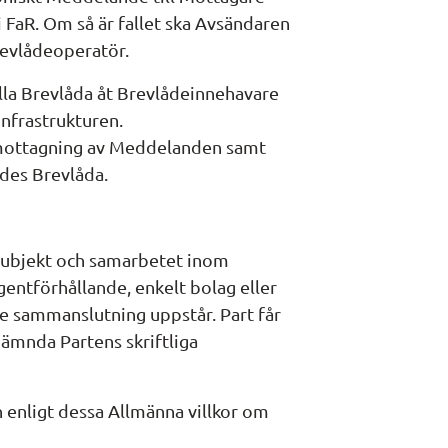
FaR. Om så är fallet ska Avsändaren 
revlådeoperatör.
lla Brevlåda åt Brevlådeinnehavare 
nfrastrukturen. 
 mottagning av Meddelanden samt 
ldes Brevlåda.
ssubjekt och samarbetet inom 
entförhållande, enkelt bolag eller 
e sammanslutning uppstår. Part får 
ämnda Partens skriftliga 
n enligt dessa Allmänna villkor om 