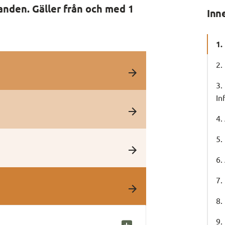
nden. Gäller från och med 1 
Inn
1.
2.
3.
In
4.
5.
6.
7.
8.
9.