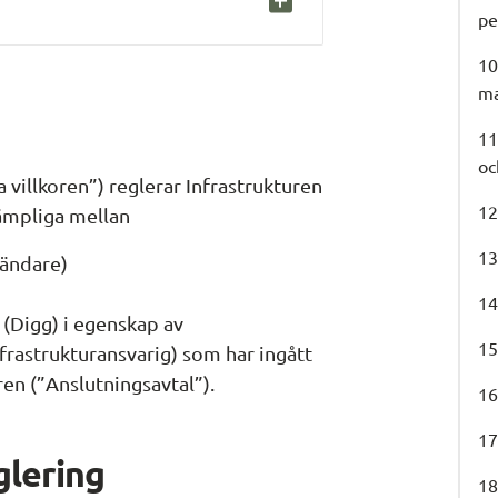
pe
10
ma
11
oc
 villkoren”) reglerar Infrastrukturen 
12
lämpliga mellan
13
sändare)
14
(Digg) i egenskap av 
15
frastrukturansvarig) som har ingått 
ren (”Anslutningsavtal”).
16
17
glering
18