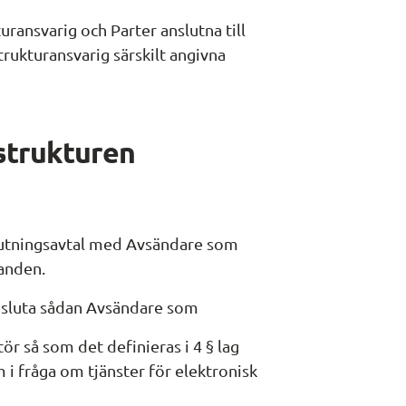
ansvarig och Parter anslutna till 
rukturansvarig särskilt angivna 
astrukturen
slutningsavtal med Avsändare som 
landen.
ansluta sådan Avsändare som
r så som det definieras i 4 § lag 
i fråga om tjänster för elektronisk 