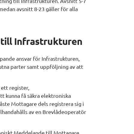
ning till Infrastrukturen. Avsnitt 5-7 
dan avsnitt 8-23 gäller för alla 
till Infrastrukturen
ipande ansvar för Infrastrukturen, 
lutna parter samt uppföljning av att 
ett register, 
t kunna få säkra elektroniska 
te Mottagare dels registrera sig i 
llhandahålls av en Brevlådeoperatör 
roniskt Meddelande till Mottagare 