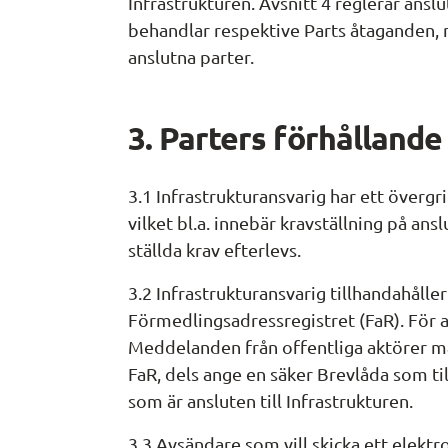
Infrastrukturen. Avsnitt 4 reglerar anslut
behandlar respektive Parts åtaganden, me
anslutna parter.
3.
 Parters 
förhållande 
3.1 Infrastrukturansvarig har ett övergr
vilket bl.a. innebär kravställning på ans
ställda krav efterlevs.
3.2 Infrastrukturansvarig tillhandahåller 
Förmedlingsadressregistret (FaR). För at
Meddelanden från offentliga aktörer mås
FaR, dels ange en säker Brevlåda som ti
som är ansluten till Infrastrukturen.
3.3 Avsändare som vill skicka ett elekt