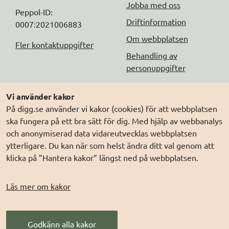
Jobba med oss
Peppol-ID: 
Driftinformation
0007:2021006883
Om webbplatsen
Fler kontaktuppgifter
Behandling av
personuppgifter
Följ oss
Andra webbplatser
Vi använder kakor
På digg.se använder vi kakor (cookies) för att webbplatsen
DIGG på
Prenumerera på nyheter
Elegitimation.se
ska fungera på ett bra sätt för dig. Med hjälp av webbanalys
DIGG på
LinkedIn
Min myndighetspost
och anonymiserad data vidareutvecklas webbplatsen
ytterligare. Du kan när som helst ändra ditt val genom att
DIGG på
PressMachine
Sveriges dataportal
klicka på ”Hantera kakor” längst ned på webbplatsen.
DIGG på
Digg play
Sweden Connect
Webbriktlinjer
Läs mer om kakor
Säker digital
kommunikation (SDK)
Godkänn alla kakor
AI för offentlig