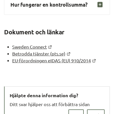
Hur fungerar en kontrollsumma?
Dokument och länkar
Länk till annan webbplats.
Sweden Connect
Länk till annan webbp
Betrodda tjänster (pts.se)
Länk til
EU-förordningen eIDAS (EU) 910/2014
Hjälpte denna information dig?
Ditt svar hjälper oss att förbättra sidan