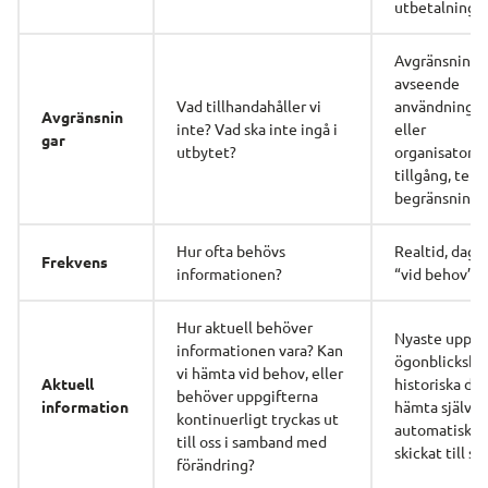
utbetalninga
Avgränsningar
avseende
Vad tillhandahåller vi 
användningso
Avgränsnin
inte? Vad ska inte ingå i 
eller
gar
utbytet?
organisatorisk
tillgång, tekni
begränsninga
Hur ofta behövs 
Realtid, dagli
Frekvens
informationen?
“vid behov”
Hur aktuell behöver 
Nyaste uppgif
informationen vara? Kan 
ögonblicksbild
vi hämta vid behov, eller
Aktuell 
historiska data
behöver uppgifterna 
information
hämta själv ell
kontinuerligt tryckas ut 
automatiskt få
till oss i samband med 
skickat till sig
förändring?