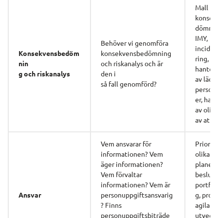
Mall för
konsek
dömning
IMY, 
Behöver vi genomföra 
incide
Konsekvensbedöm
konsekvensbedömning 
ring, ex.
nin
och riskanalys och är 
hanter
g och riskanalys
den i
av läckt
så fall genomförd?
person
er, hant
av olika
av atta
Vem ansvarar för 
Priorite
informationen? Vem 
olika ty
äger informationen? 
planer, 
Vem förvaltar 
beslutat
informationen? Vem är 
portföl
Ansvar
personuppgiftsansvarig
g, proje
? Finns
agila 
personuppgiftsbiträde 
utveckl