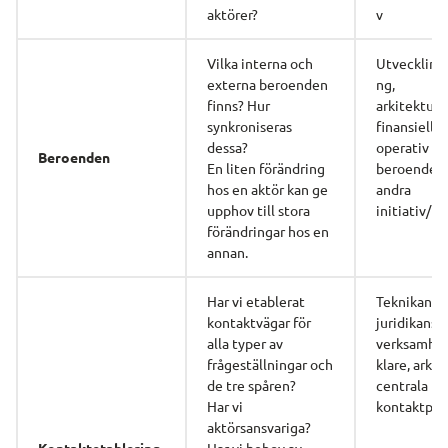
aktörer?
v
Vilka interna och 
Utvecklings
externa beroenden 
ng, 
finns? Hur 
arkitekturs
synkroniseras 
finansiell st
dessa? 
operativ st
Beroenden
En liten förändring 
beroenden ti
hos en aktör kan ge 
andra 
upphov till stora 
initiativ/pr
förändringar hos en 
annan.
Har vi etablerat 
Teknikansva
kontaktvägar för 
juridikansva
alla typer av 
verksamhe
frågeställningar och 
klare, arkite
de tre spåren? 
centrala 
Har vi 
kontaktper
aktörsansvariga? 
Kontaktetablering 
Har vi behov av 