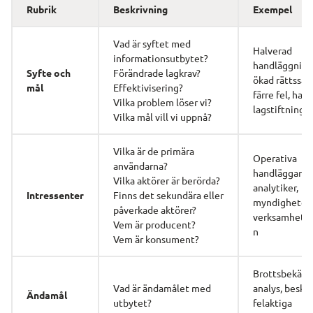
Rubrik 
Beskrivning 
Exempel 
Vad är syftet med 
Halverad 
informationsutbytet? 
handläggnings
Syfte och 
Förändrade lagkrav? 
ökad rättssäke
mål 
Effektivisering?
färre fel, hant
Vilka problem löser vi? 
lagstiftning
Vilka mål vill vi uppnå?
Vilka är de primära 
Operativa 
användarna? 
handläggare, 
Vilka aktörer är berörda? 
analytiker, 
Intressenter
Finns det sekundära eller 
myndigheter, 
påverkade aktörer?
verksamhets
Vem är producent? 
n
Vem är konsument?
Brottsbekämp
Vad är ändamålet med 
analys, beskat
Ändamål
utbytet?
felaktiga 