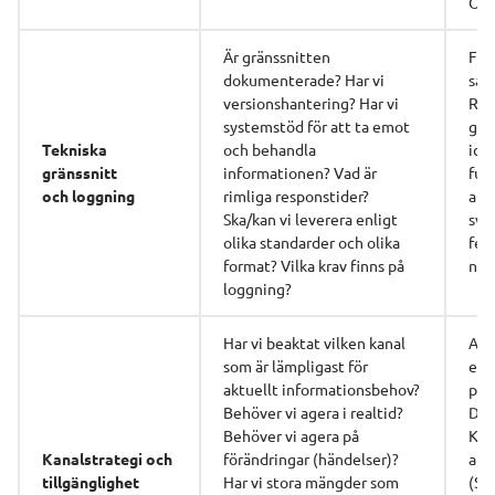
OAu
Är gränssnitten 
For
dokumenterade? Har vi 
sås
versionshantering? Har vi 
RES
systemstöd för att ta emot 
grän
Tekniska 
och behandla 
icke
gränssnitt
informationen? Vad är 
fun
och loggning
rimliga responstider? 
a kr
Ska/kan vi leverera enligt 
svar
olika standarder och olika 
fel
format? Vilka krav finns på 
ng
loggning?
Har vi beaktat vilken kanal 
API,
som är lämpligast för 
e
aktuellt informationsbehov? 
post
Behöver vi agera i realtid? 
Dig
Behöver vi agera på 
Ko
Kanalstrategi och
förändringar (händelser)? 
atio
tillgänglighet
Har vi stora mängder som 
(SDK