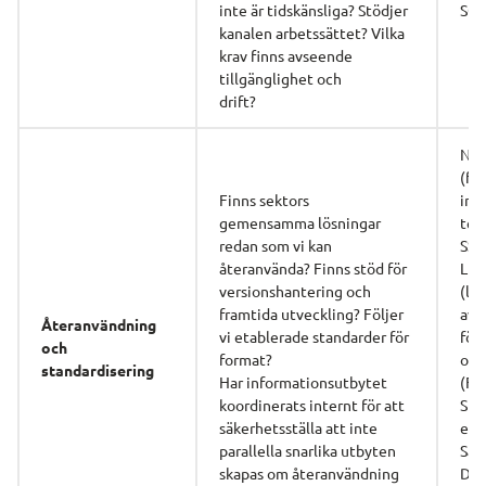
inte är tidskänsliga? Stödjer 
SGS
kanalen arbetssättet? Vilka 
krav finns avseende 
tillgänglighet och
drift?
Nav
(fo
Finns sektors
ing
gemensamma lösningar 
ter),
redan som vi kan 
SSB
återanvända? Finns stöd för 
LEFI
versionshantering och 
(lev
framtida utveckling? Följer 
av 
Återanvändning 
vi etablerade standarder för 
för
och
format?
orm
standardisering
Har informationsutbytet 
(FK
koordinerats internt för att 
Ska
säkerhetsställa att inte 
ets 
parallella snarlika utbyten 
Säke
skapas om återanvändning 
Dig