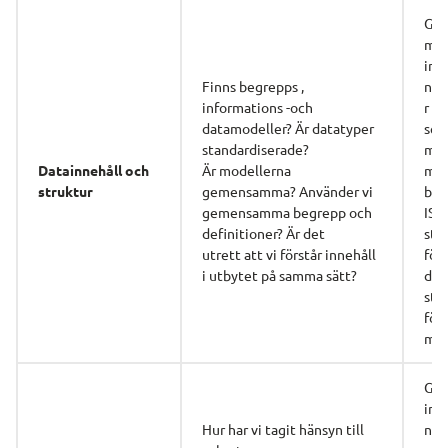
Ge
ma 
inf
Finns begrepps , 
nsm
informations -och 
r oc
datamodeller? Är datatyper 
sem
standardiserade? 
map
Datainnehåll och
Är modellerna 
mel
struktur
gemensamma? Använder vi 
beg
gemensamma begrepp och 
ISO 
definitioner? Är det
sta
utrett att vi förstår innehåll 
för t
i utbytet på samma sätt?
dat
sta
för 
met
Gen
inf
Hur har vi tagit hänsyn till 
nskl