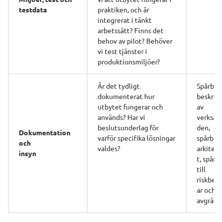
testdata
praktiken, och är 
integrerat i tänkt 
arbetssätt? Finns det 
behov av pilot? Behöver 
vi test tjänster i 
produktionsmiljöer?
Är det tydligt 
Spårbarhe
dokumenterat hur 
beskrivn
utbytet fungerar och 
av
används? Har vi 
verksam
beslutsunderlag för 
den, 
Dokumentation 
varför specifika lösningar 
spårbarh
och
valdes?
arkitek
insyn
t, spårb
till
riskbed
ar och 
avgräns