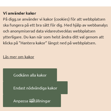
Vi använder kakor
På digg.se använder vi kakor (cookies) för att webbplatsen
Införande, drift, förvaltning och 
ska fungera på ett bra sätt för dig. Med hjälp av webbanalys
och anonymiserad data vidareutvecklas webbplatsen
vidareutveckling
ytterligare. Du kan när som helst ändra ditt val genom att
klicka på ”Hantera kakor” längst ned på webbplatsen.
Ett informationsutbyte är inte färdigt vid 
driftsättning. Förvaltning, support, uppföljningar 
Läs mer om kakor
och förbättringar måste organiseras och 
finansieras gemensamt. Här avgörs om 
informationsutbytet blir ett levande verktyg eller 
Godkänn alla kakor
en engångsinsats.
Endast nödvändiga kakor
Anpassa inställningar
Rubrik
Beskrivning
Exempe