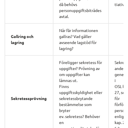
då behövs 
tiativ
personuppgiftsbiträdes
avtal.
När får informationen 
Gallring och 
gallras? Vad gäller 
lagring 
avseende lagstöd för 
lagring?
Föreligger sekretess för 
Sekrete
uppgifter? Prövning av 
ande 
om uppgifter kan 
general
lämnas ut.
i
Finns 
OSL kap.
uppgiftsskyldighet eller 
27, sekr
Sekretessprövning
sekretessbrytande 
för
bestämmelse som 
förföljd
bryter
persone
ev. sekretess? Behöver 
enligt 
en 
kap. 21.