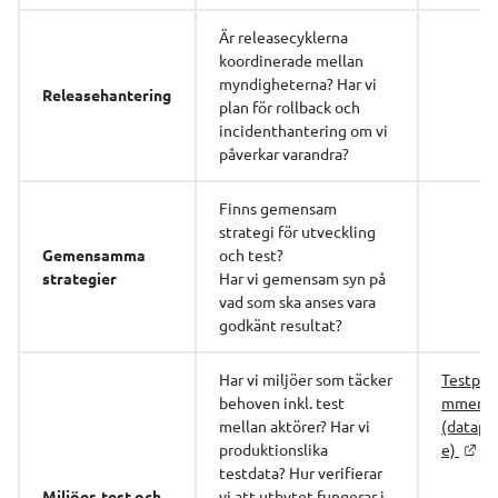
Är releasecyklerna 
koordinerade mellan 
myndigheterna? Har vi 
Releasehantering
plan för rollback och 
incidenthantering om vi 
påverkar varandra?
Finns gemensam 
strategi för utveckling 
Gemensamma
och test? 
strategier
Har vi gemensam syn på 
vad som ska anses vara 
godkänt resultat?
Har vi miljöer som täcker 
Testper
behoven inkl. test 
mmer 
mellan aktörer? Har vi 
(datapo
produktionslika 
e) 
testdata? Hur verifierar 
Miljöer, test och
vi att utbytet fungerar i 