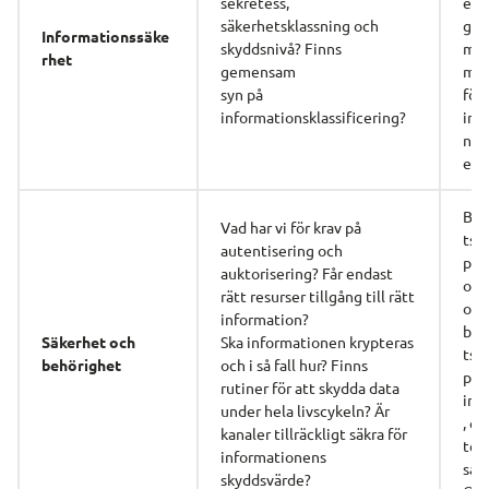
sekretess, 
erin
säkerhetsklassning och 
ge
Informationssäke
skyddsnivå? Finns 
ma
rhet
gemensam
mod
syn på 
för 
informationsklassificering?
inf
nskl
eri
Beh
Vad har vi för krav på 
tsst
autentisering och 
på 
auktorisering? Får endast 
org
rätt resurser tillgång till rätt 
ons
information?
beh
Säkerhet och 
Ska informationen krypteras 
tsst
behörighet
och i så fall hur? Finns 
på 
rutiner för att skydda data
ind
under hela livscykeln? Är 
, el
kanaler tillräckligt säkra för 
tekn
informationens 
sås
skyddsvärde?