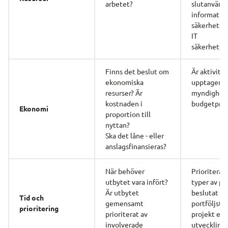
arbetet?
slutanvända
information
säkerhetsex
IT 
säkerhetse
Finns det beslut om 
Är aktivitet
ekonomiska 
upptagen i 
resurser? Är 
myndighet
kostnaden i 
budgetproc
Ekonomi
proportion till 
nyttan?
Ska det låne - eller 
anslagsfinansieras?
När behöver 
Prioriterat i
utbytet vara infört? 
typer av pla
Är utbytet 
beslutat i 
Tid och 
gemensamt 
portföljstyr
prioritering
prioriterat av
projekt elle
involverade 
utvecklings