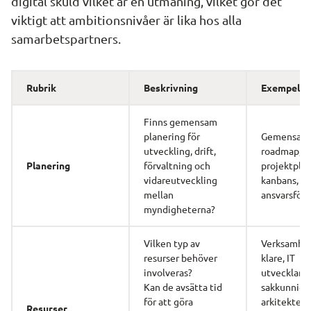
digital skuld vilket är en utmaning, vilket gör det 
viktigt att ambitionsnivåer är lika hos alla 
samarbetspartners.
Rubrik 
Beskrivning 
Exempel 
Finns gemensam 
planering för 
Gemensam 
utveckling, drift, 
roadmap, 
Planering 
förvaltning och
projektplan
vidareutveckling 
kanbans, be
mellan 
ansvarsför
myndigheterna?
Vilken typ av 
Verksamhe
resurser behöver 
klare, IT 
involveras? 
utvecklare,
Kan de avsätta tid 
sakkunniga,
för att göra
arkitekter, j
Resurser