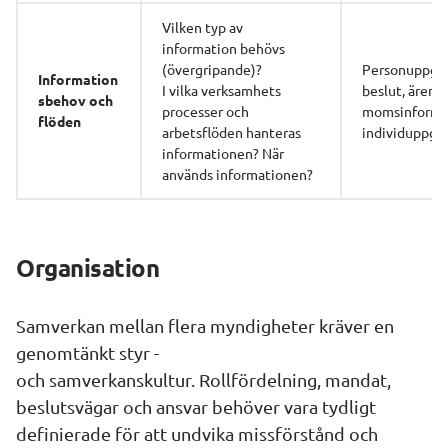
Vilken typ av 
information behövs 
(övergripande)?
Personuppgift
Information
I vilka verksamhets
beslut, ärende
sbehov och 
processer och 
momsinformat
flöden
arbetsflöden hanteras 
individuppgif
informationen? När 
används informationen?
Organisation
Samverkan mellan flera myndigheter kräver en 
genomtänkt styr -
och samverkanskultur. Rollfördelning, mandat, 
beslutsvägar och ansvar behöver vara tydligt 
definierade för att undvika missförstånd och