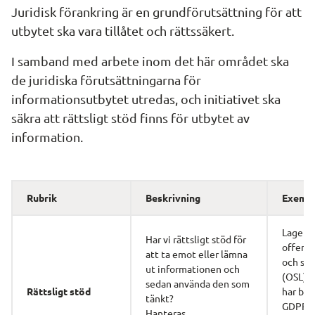
Juridisk förankring är en grundförutsättning för att 
utbytet ska vara tillåtet och rättssäkert.
I samband med arbete inom det här området ska 
de juridiska förutsättningarna för 
informationsutbytet utredas, och initiativet ska 
säkra att rättsligt stöd finns för utbytet av 
information.
Rubrik 
Beskrivning 
Exempe
Lagen 
Har vi rättsligt stöd för 
offentl
att ta emot eller lämna 
och sek
ut informationen och 
(OSL) 6:
sedan använda den som 
Rättsligt stöd 
har bea
tänkt? 
GDPR.
Hanteras 