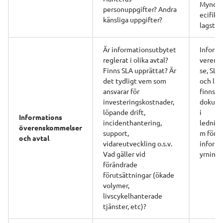
Myndig
personuppgifter? Andra 
ecifika 
känsliga uppgifter?
lagstif
Är informationsutbytet 
Inform
reglerat i olika avtal? 
verens
Finns SLA upprättat? Är 
se, SLA
det tydligt vem som 
och lik
ansvarar för 
finns 
investeringskostnader, 
dokume
löpande drift,
i
Informations
incidenthantering, 
ledning
överenskommelser
support, 
m för 
och avtal
vidareutveckling o.s.v. 
informa
Vad gäller vid 
yrning
förändrade 
förutsättningar (ökade 
volymer, 
livscykelhanterade 
tjänster, etc)?