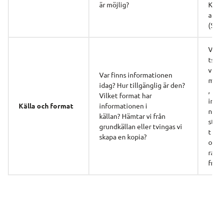
är möjlig?
Ko
atio
(SD
Ver
tssy
vilk
Var finns informationen 
myn
idag? Hur tillgänglig är den? 
,
Vilket format har 
inf
Källa och format
informationen i
nsäg
källan? Hämtar vi från 
stu
grundkällan eller tvingas vi 
t f
skapa en kopia?
ost
rat 
frit