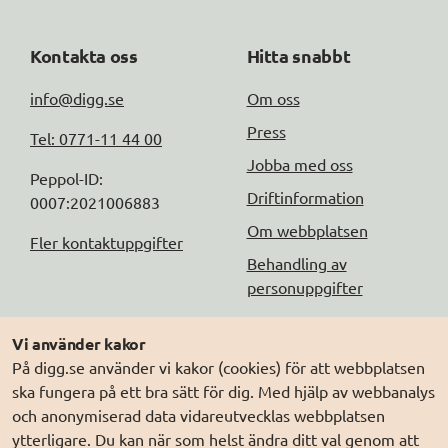
Kontakta oss
Hitta snabbt
info@digg.se
Om oss
Press
Tel: 0771-11 44 00
Jobba med oss
Peppol-ID: 
Driftinformation
0007:2021006883
Om webbplatsen
Fler kontaktuppgifter
Behandling av
personuppgifter
Följ oss
Andra webbplatser
Vi använder kakor
På digg.se använder vi kakor (cookies) för att webbplatsen
DIGG på
Prenumerera på nyheter
Elegitimation.se
ska fungera på ett bra sätt för dig. Med hjälp av webbanalys
DIGG på
LinkedIn
Min myndighetspost
och anonymiserad data vidareutvecklas webbplatsen
ytterligare. Du kan när som helst ändra ditt val genom att
DIGG på
PressMachine
Sveriges dataportal