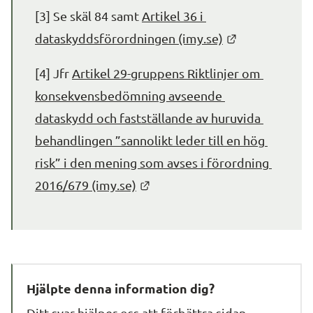
[3] Se skäl 84 samt 
Artikel 36 i 
Länk till ann
dataskyddsförordningen (imy.se)
[4] Jfr 
Artikel 29-gruppens Riktlinjer om 
konsekvensbedömning avseende 
dataskydd och fastställande av huruvida 
behandlingen ”sannolikt leder till en hög 
risk” i den mening som avses i förordning 
Länk till annan webbplats.
2016/679 (imy.se)
Hjälpte denna information dig?
Ditt svar hjälper oss att förbättra sidan