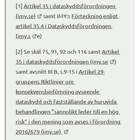
[1] 
Artikel 35 i dataskyddsförordningen 
Länk till annan webbplats.
(imy.se)
 samt IMY:s 
Förteckning enligt 
artikel 35.4 i Dataskyddsförordningen 
Länk till annan webbplats.
(imy.s
e)
[2] Se skäl 75, 91, 92 och 116 samt 
Artikel 
Länk till 
35 i dataskyddsförordningen (imy.se
) 
samt avsnitt III B, s.9-15 i 
Artikel 29-
gruppens Riktlinjer om 
konsekvensbedömning avseende 
dataskydd och fastställande av huruvida 
behandlingen "sannolikt leder till en hög 
risk” i den mening som avses i förordning 
Länk till annan webbplats.
2016/679 (imy.se) 