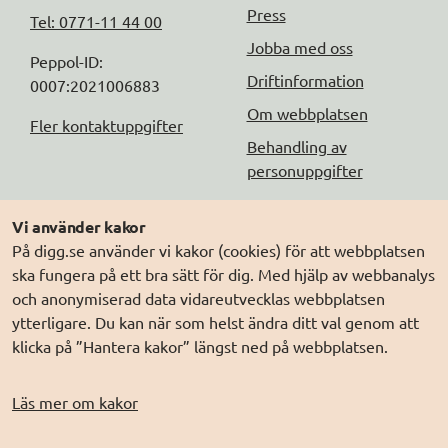
Press
Tel: 0771-11 44 00
Jobba med oss
Peppol-ID: 
Driftinformation
0007:2021006883
Om webbplatsen
Fler kontaktuppgifter
Behandling av
personuppgifter
Följ oss
Andra webbplatser
Vi använder kakor
På digg.se använder vi kakor (cookies) för att webbplatsen
DIGG på
Prenumerera på nyheter
Elegitimation.se
ska fungera på ett bra sätt för dig. Med hjälp av webbanalys
DIGG på
LinkedIn
Min myndighetspost
och anonymiserad data vidareutvecklas webbplatsen
ytterligare. Du kan när som helst ändra ditt val genom att
DIGG på
PressMachine
Sveriges dataportal
klicka på ”Hantera kakor” längst ned på webbplatsen.
DIGG på
Digg play
Sweden Connect
Webbriktlinjer
Läs mer om kakor
Säker digital