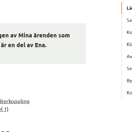
Lä
Sa
Ko
gen av Mina ärenden som 
är en del av Ena.
Kl
Av
Se
By
Ko
återkoppling
l 1)