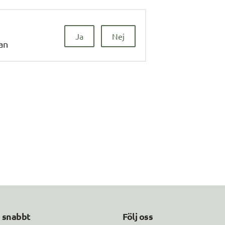
Ja
Nej
dan
a snabbt
Följ oss