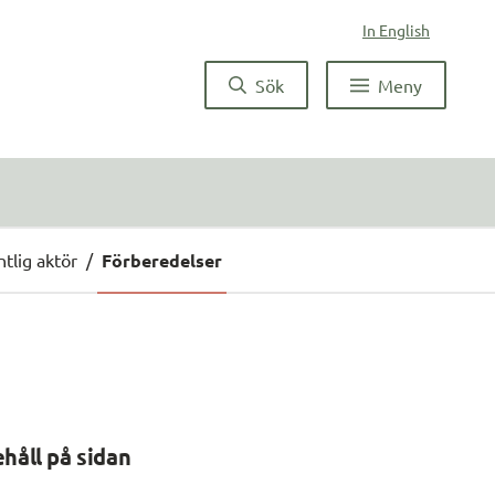
In English
Sök
Meny
tlig aktör
/
Förberedelser
ehåll på sidan