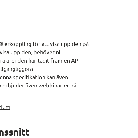
terkoppling för att visa upp den på 
 visa upp den, behöver ni 
na ärenden har tagit fram en API-
illgängliggöra 
nna specifikation kan även 
n erbjuder även webbinarier på 
rium
nssnitt