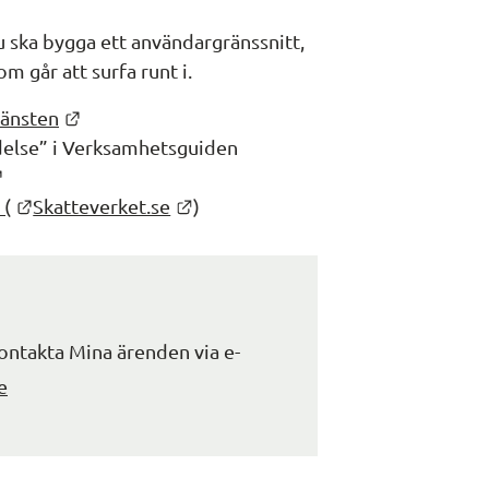
 ska bygga ett användargränssnitt, 
m går att surfa runt i.
Länk till annan webbplats.
jänsten
Läs kapitel 14 ”Att visa en kundhändelse” i Verksamhetsguiden 
Länk till annan webbplats.
Länk till annan webbplats.
Länk till annan webbplats.
 (
Skatteverket.se
)
ontakta Mina ärenden via e-
e