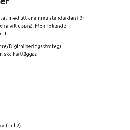
er
etet med att anamma standarden för 
ni vill uppnå. Men följande 
ett:
re/Digitaliseringsstrateg)
 ska kartläggas
)
m (del 2)