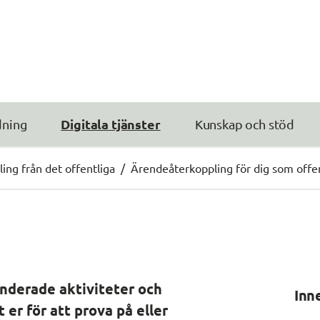
Digitala tjänster
dning
Kunskap och stöd
ng från det offentliga
/
Ärendeåterkoppling för dig som offen
derade aktiviteter och 
Inn
er för att prova på eller 