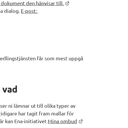
Länk till annan webbplats
 dokument den hänvisar till.
a dialog. 
E-post: 
edlingstjänsten får som mest uppgå 
 vad
 ni lämnar ut till olika typer av 
tidigare har tagit fram mallar för 
Länk till annan web
r kan Ena-initiativet 
Mina ombud