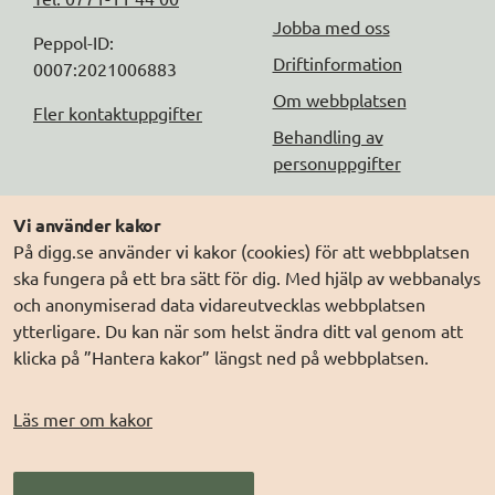
Jobba med oss
Peppol-ID: 
Driftinformation
0007:2021006883
Om webbplatsen
Fler kontaktuppgifter
Behandling av
personuppgifter
Följ oss
Andra webbplatser
Vi använder kakor
På digg.se använder vi kakor (cookies) för att webbplatsen
DIGG på
Prenumerera på nyheter
Elegitimation.se
ska fungera på ett bra sätt för dig. Med hjälp av webbanalys
DIGG på
LinkedIn
Min myndighetspost
och anonymiserad data vidareutvecklas webbplatsen
ytterligare. Du kan när som helst ändra ditt val genom att
DIGG på
PressMachine
Sveriges dataportal
klicka på ”Hantera kakor” längst ned på webbplatsen.
DIGG på
Digg play
Sweden Connect
Webbriktlinjer
Läs mer om kakor
Säker digital
kommunikation (SDK)