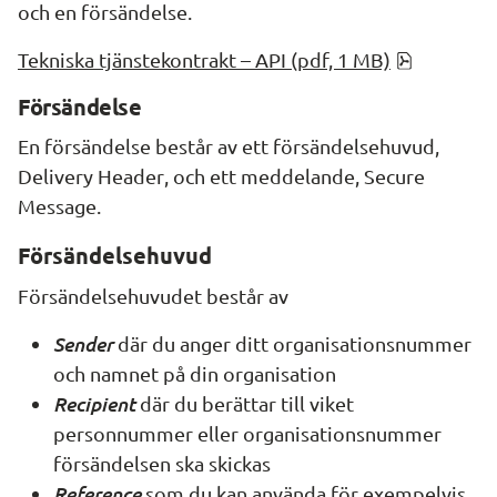
och en försändelse.
pdf, 854.
Tekniska tjänstekontrakt – API (pdf, 1 MB)
Försändelse
En försändelse består av ett försändelsehuvud, 
Delivery Header
, och ett meddelande,
 Secure 
Message
.
Försändelsehuvud
Försändelsehuvudet består av
Sender
 där du anger ditt organisationsnummer 
och namnet på din organisation
Recipient
 där du berättar till viket 
personnummer eller organisationsnummer 
försändelsen ska skickas
Reference
 som du kan använda för exempelvis 