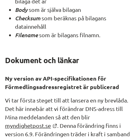
bilaga det är
Body
 som är själva bilagan
Checksum
 som beräknas på bilagans 
datainnehåll
Filename
 som är bilagans filnamn.
Dokument och länkar
Ny version av API-specifikationen för 
Förmedlingsadressregistret är publicerad
Vi tar första steget till att lansera en ny brevlåda. 
Det här innebär att vi förändrar DNS-adress till 
Mina meddelanden så att den blir 
Länk till annan webbplats.
myndighetpost.se
. Denna förändring finns i 
version 6.9. Förändringen träder i kraft i samband 