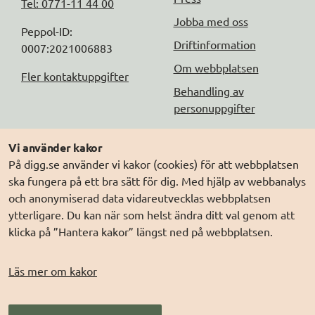
Tel: 0771-11 44 00
Jobba med oss
Peppol-ID: 
Driftinformation
0007:2021006883
Om webbplatsen
Fler kontaktuppgifter
Behandling av
personuppgifter
Följ oss
Andra webbplatser
Vi använder kakor
På digg.se använder vi kakor (cookies) för att webbplatsen
DIGG på
Prenumerera på nyheter
Elegitimation.se
ska fungera på ett bra sätt för dig. Med hjälp av webbanalys
DIGG på
LinkedIn
Min myndighetspost
och anonymiserad data vidareutvecklas webbplatsen
ytterligare. Du kan när som helst ändra ditt val genom att
DIGG på
PressMachine
Sveriges dataportal
klicka på ”Hantera kakor” längst ned på webbplatsen.
DIGG på
Digg play
Sweden Connect
Webbriktlinjer
Läs mer om kakor
Säker digital
kommunikation (SDK)