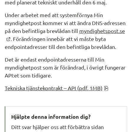
med planerat tekniskt underhåll den 6 maj.
Under arbetet med att systemförnya Min 
myndighetpost kommer vi att ändra DNS-adressen 
på den befintliga brevlådan till 
myndighetspost.se
Länk till annan webbplats.
. Förändringen innebär att vi måste byta 
endpointadresser till den befintliga brevlådan.
Det är endast endpointadresserna till Min 
myndighetpost som är förändrad, i övrigt fungerar 
API:et som tidigare.
pdf, 854.8
Tekniska tjänstekontrakt – API (pdf, 1MB)
Hjälpte denna information dig?
Ditt svar hjälper oss att förbättra sidan