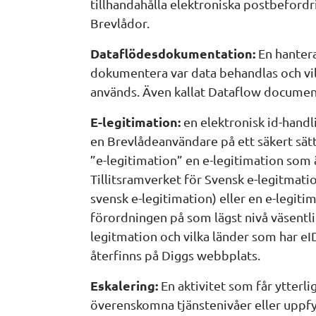
tillhandahålla elektroniska postbefordri
Brevlådor.
Dataflödesdokumentation:
 En hantera
dokumentera var data behandlas och vi
används. Även kallat Dataflow documen
E-legitimation: 
en elektronisk id-handl
en Brevlådeanvändare på ett säkert sätt.
”e-legitimation” en e-legitimation som 
Tillitsramverket för Svensk e-legitmation
svensk e-legitimation) eller en e-legit
förordningen på som lägst nivå väsentlig
legitmation och vilka länder som har e
återfinns på Diggs webbplats.
Eskalering:
 En aktivitet som får ytterli
överenskomna tjänstenivåer eller uppfyl