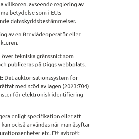
villkoren, avseende reglering av 
ma betydelse som i EU:s 
ande dataskyddsbestämmelser.
ing av en Brevlådeoperatör eller 
ukturen.
 över tekniska gränssnitt som 
 och publiceras på Diggs webbplats.
: 
Det auktorisationssystem för 
nrättat med stöd av lagen (2023:704) 
ter för elektronisk identifiering 
ra enligt specifikation eller att 
 kan också användas när man åsyftar 
gurationsenheter etc. Ett avbrott 