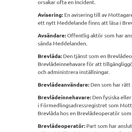
orsakar ofta en Incident.
Avisering:
 En avisering till av Mottaga
ett nytt Meddelande finns att läsa i Bre
Avsändare:
 Offentlig aktör som har anslu
sända Meddelanden.
Brevlåda:
 Den tjänst som en Brevlådeop
Brevlådeinnehavare för att tillgänglig
och administrera inställningar.
Brevlådeanvändare:
 Den som har rätt
Brevlådeinnehavare:
 Den fysiska elle
i Förmedlingsadressregistret som Mottag
Brevlåda hos en Brevlådeoperatör som är
Brevlådeoperatör:
 Part som har ansluti