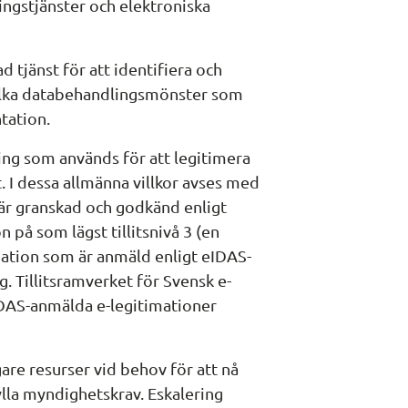
ngstjänster och elektroniska 
d tjänst för att identifiera och 
lka databehandlingsmönster som 
tation.
ing som används för att legitimera 
 I dessa allmänna villkor avses med 
är granskad och godkänd enligt 
 på som lägst tillitsnivå 3 (en 
imation som är anmäld enligt eIDAS-
. Tillitsramverket för Svensk e-
IDAS-anmälda e-legitimationer 
gare resurser vid behov för att nå 
la myndighetskrav. Eskalering 