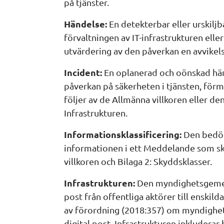
på tjänster.
Händelse:
 En detekterbar eller urskilj
förvaltningen av IT-infrastrukturen eller
utvärdering av den påverkan en avvikels
Incident:
 En oplanerad och oönskad händ
påverkan på säkerheten i tjänsten, förm
följer av de Allmänna villkoren eller den 
Infrastrukturen.
Informationsklassificering:
 Den bedö
informationen i ett Meddelande som ska
villkoren och Bilaga 2: Skyddsklasser.
Infrastrukturen:
 Den myndighetsgemen
post från offentliga aktörer till enskild
av förordning (2018:357) om myndighet
digital post. Infrastrukturen inkluderar