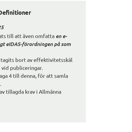
Definitioner
25
en e-
ts till att även omfatta 
igt eIDAS-förordningen på som 
gits bort av effektivitetsskäl 
 vid publiceringar.
ga 4 till denna, för att samla 
.
av tillagda krav i Allmänna 