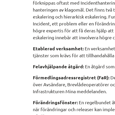
förknippas oftast med Incidenthanterin
hanteringen av klagomål. Det finns två t
eskalering och hierarkisk eskalering. Fu
Incident, ett problem eller en förändrin
högre expertis för att få deras hjälp att
eskalering innebär att involvera högre 
Etablerad verksamhet:
 En verksamhet
tjänster som krävs för att tillhandahålla
Felavhjälpande åtgärd: 
En åtgärd som 
Förmedlingsadressregistret (FaR):
 D
över Avsändare, Brevlådeoperatörer och
Infrastrukturen Mina meddelanden.
Förändringsfönster:
 En regelbundet 
när förändringar och releaser kan imp