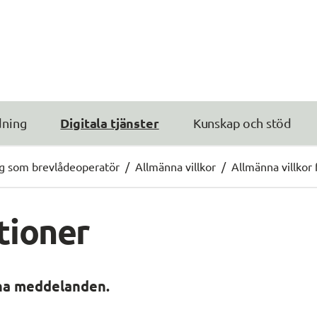
Digitala tjänster
dning
Kunskap och stöd
dig som brevlådeoperatör
/
Allmänna villkor
/
Allmänna villkor
tioner
Mina meddelanden.