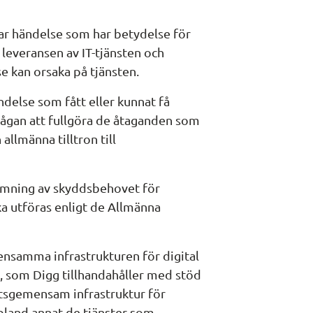
bar händelse som har betydelse för 
 leveransen av IT-tjänsten och 
e kan orsaka på tjänsten.
else som fått eller kunnat få 
ågan att fullgöra de åtaganden som 
allmänna tilltron till 
mning av skyddsbehovet för 
 utföras enligt de Allmänna 
samma infrastrukturen för digital 
a, som Digg tillhandahåller med stöd 
sgemensam infrastruktur för 
 bland annat de tjänster som 