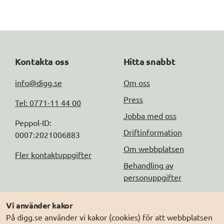
Kontakta oss
Hitta snabbt
info@digg.se
Om oss
Press
Tel: 0771-11 44 00
Jobba med oss
Peppol-ID: 
Driftinformation
0007:2021006883
Om webbplatsen
Fler kontaktuppgifter
Behandling av
personuppgifter
Följ oss
Andra webbplatser
Vi använder kakor
På digg.se använder vi kakor (cookies) för att webbplatsen
DIGG på
Prenumerera på nyheter
Elegitimation.se