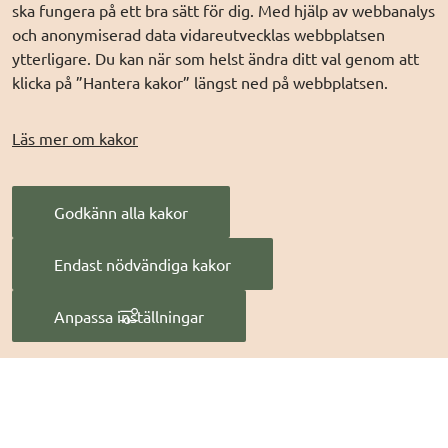
ska fungera på ett bra sätt för dig. Med hjälp av webbanalys
DIGG på
LinkedIn
Min myndighetspost
och anonymiserad data vidareutvecklas webbplatsen
ytterligare. Du kan när som helst ändra ditt val genom att
DIGG på
PressMachine
Sveriges dataportal
klicka på ”Hantera kakor” längst ned på webbplatsen.
DIGG på
Digg play
Sweden Connect
Webbriktlinjer
Läs mer om kakor
Säker digital
kommunikation (SDK)
Godkänn alla kakor
AI för offentlig
förvaltning
Endast nödvändiga kakor
Digitala Sverige
Anpassa inställningar
Hantera kakor
Digg
 - Myndigheten för digital förvaltning