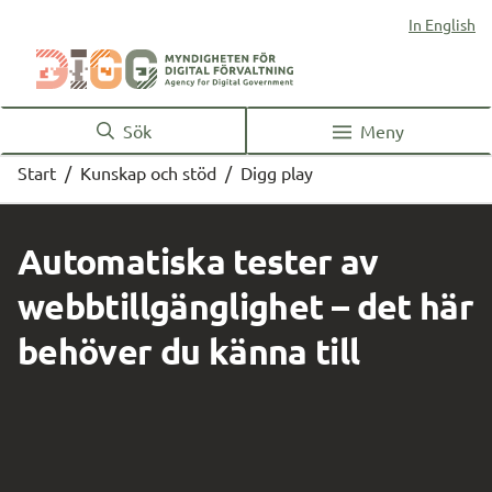
In English
Sök
Meny
Start
/
Kunskap och stöd
/
Digg play
Automatiska tester av 
webbtillgänglighet – det här 
behöver du känna till