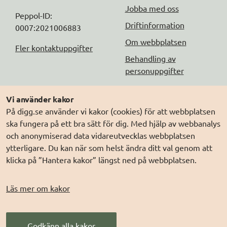
Jobba med oss
Peppol-ID: 
Driftinformation
0007:2021006883
Om webbplatsen
Fler kontaktuppgifter
Behandling av
personuppgifter
Följ oss
Andra webbplatser
Vi använder kakor
På digg.se använder vi kakor (cookies) för att webbplatsen
DIGG på
Prenumerera på nyheter
Elegitimation.se
ska fungera på ett bra sätt för dig. Med hjälp av webbanalys
DIGG på
LinkedIn
Min myndighetspost
och anonymiserad data vidareutvecklas webbplatsen
ytterligare. Du kan när som helst ändra ditt val genom att
DIGG på
PressMachine
Sveriges dataportal
klicka på ”Hantera kakor” längst ned på webbplatsen.
DIGG på
Digg play
Sweden Connect
Webbriktlinjer
Läs mer om kakor
Säker digital
kommunikation (SDK)
Godkänn alla kakor