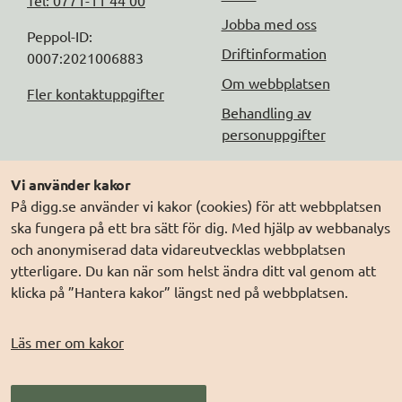
Jobba med oss
Peppol-ID: 
Driftinformation
0007:2021006883
Om webbplatsen
Fler kontaktuppgifter
Behandling av
personuppgifter
Följ oss
Andra webbplatser
Vi använder kakor
På digg.se använder vi kakor (cookies) för att webbplatsen
DIGG på
Prenumerera på nyheter
Elegitimation.se
ska fungera på ett bra sätt för dig. Med hjälp av webbanalys
DIGG på
LinkedIn
Min myndighetspost
och anonymiserad data vidareutvecklas webbplatsen
ytterligare. Du kan när som helst ändra ditt val genom att
DIGG på
PressMachine
Sveriges dataportal
klicka på ”Hantera kakor” längst ned på webbplatsen.
DIGG på
Digg play
Sweden Connect
Webbriktlinjer
Läs mer om kakor
Säker digital
kommunikation (SDK)