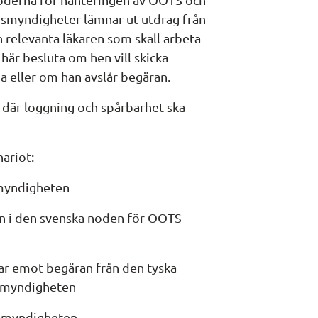
ismyndigheter lämnar ut utdrag från 
n relevanta läkaren som skall arbeta 
är besluta om hen vill skicka 
a eller om han avslår begäran. 
 där loggning och spårbarhet ska 
nariot:
myndigheten
n i den svenska noden för OOTS 
r emot begäran från den tyska 
ismyndigheten
ismyndigheten