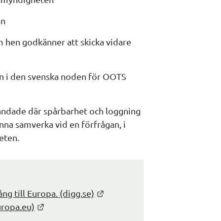
en
 hen godkänner att skicka vidare 
n i den svenska noden för OOTS 
landade där spårbarhet och loggning 
na samverka vid en förfrågan, i 
eten.
Länk till annan webbplats.
g till Europa. (digg.se)
Länk till annan webbplats.
uropa.eu)