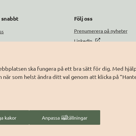
a snabbt
Följ oss
DIGG på
Prenumerera på nyheter
ss
DIGG på
LinkedIn
DIGG på
PressMachine
a med oss
DIGG på
Digg play
information
webbplatsen ska fungera på ett bra sätt för dig. Med hj
ebbplatsen
 när som helst ändra ditt val genom att klicka på ”Hant
dling av personuppgifter
a kakor
Anpassa inställningar