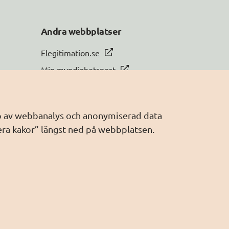
Andra webbplatser
Elegitimation.se
Min myndighetspost
Sveriges dataportal
Sweden Connect
älp av webbanalys och anonymiserad data
Webbriktlinjer
era kakor” längst ned på webbplatsen.
Säker digital kommunikation (SDK)
AI för offentlig förvaltning
Digitala Sverige
Hantera kakor