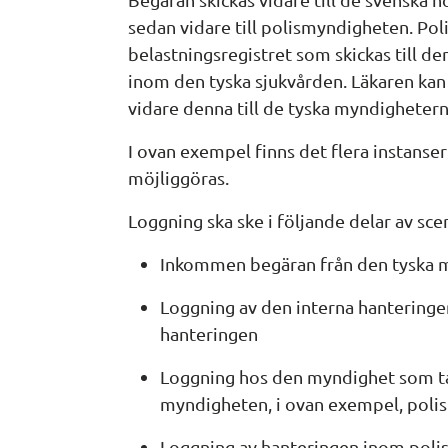
sedan vidare till polismyndigheten. Pol
belastningsregistret som skickas till de
inom den tyska sjukvården. Läkaren kan h
vidare denna till de tyska myndighetern
I ovan exempel finns det flera instanser
möjliggöras.
Loggning ska ske i följande delar av sce
Inkommen begäran från den tyska 
Loggning av den interna hanteringe
hanteringen
Loggning hos den myndighet som ta
myndigheten, i ovan exempel, pol
Loggning av hanteringen inom pol