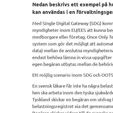
Nedan beskrivs ett exempel på hu
kan användas i en förvaltningsg
Med 
Single Digital Gateway
 (SDG) komm
myndigheter inom EU/EES att kunna beg
medborgare eller företag. 
Once Only T
system som gör det möjligt att automat
data) mellan de anslutna myndighetern
endast behöva lämna in vissa uppgifter 
egen begäran utbytas mellan de behör
Ett möjlig scenario inom SDG och OOTS 
En svensk läkare får inte ha några belast
hen ska arbeta inom den tyska sjukvård
Tyskland skickar en begäran om utdrag f
belastningsregistret via det gemensa
Begäran skickas vidare till de svenska 