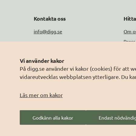
Kontakta oss
Hitt
info@digg.se
Om o
Press
Tel: 0771-11 44 00
Jobb
Peppol-ID: 0007:2021006883
Vi använder kakor
Drift
Fler kontaktuppgifter
På digg.se använder vi kakor (cookies) för att 
Om w
vidareutvecklas webbplatsen ytterligare. Du kan
Behan
Läs mer om kakor
Godkänn alla kakor
Endast nödvändig
Digg
 - Myndigheten för digital förvaltning