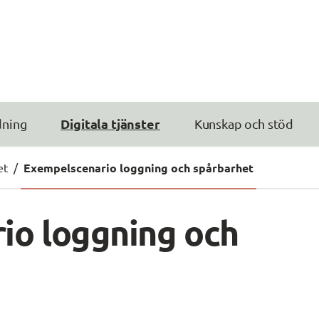
Digitala tjänster
dning
Kunskap och stöd
et
/
Exempelscenario loggning och spårbarhet
o loggning och 