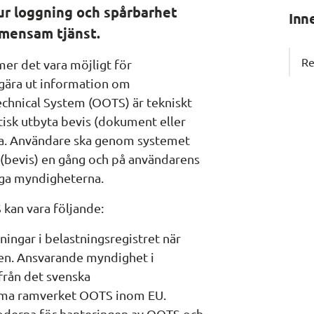
r loggning och spårbarhet 
Inn
emensam tjänst.
Re
er det vara möjligt för 
ära ut information om 
echnical System
 (OOTS) är tekniskt 
isk utbyta bevis (dokument eller 
a. Användare ska genom systemet 
(bevis) en gång och på användarens 
iga myndigheterna.
kan vara följande:
ningar i belastningsregistret när 
en. Ansvarande myndighet i 
rån det svenska 
mma ramverket OOTS inom EU. 
noderna för hanteringen av OOTS och 