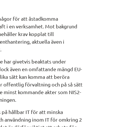
mågor för att åstadkomma 
ft i en verksamhet. Mot bakgrund 
håller krav kopplat till 
enthantering, aktuella även i 
.
e har givetvis beaktats under 
 dock även en omfattande mängd EU-
olika sätt kan komma att beröra 
offentlig förvaltning och på så sätt 
nte minst kommande akter som NIS2-
dningen.
å hållbar IT för att minska 
och användning inom IT för omkring 2 