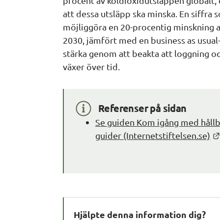
procent av koldioxidutsläppen globalt, de
att dessa utsläpp ska minska. En siffra 
möjliggöra en 20-procentig minskning av 
2030, jämfört med en 
business as usual
stärka genom att beakta att loggning o
växer över tid.
Referenser på sidan
Se guiden Kom igång med hållba
guider (Internetstiftelsen.se)
Hjälpte denna information dig?