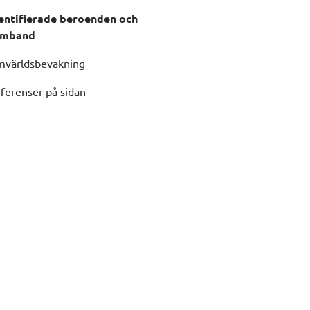
entifierade beroenden och
amband
världsbevakning
ferenser på sidan