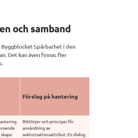
den och samband
 Byggblocket Spårbarhet i den 
n. Det kan även finnas fler 
s.
Förslag på hantering
antering 
Riktlinjer och principer för 
eroende 
användning av 
 skapa 
auktorisationsattribut. En dialog 