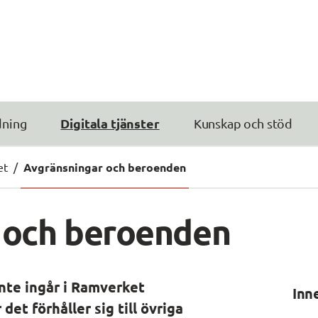
Digitala tjänster
dning
Kunskap och stöd
et
/
Avgränsningar och beroenden
 och beroenden
nte ingår i Ramverket 
Inn
et förhåller sig till övriga 