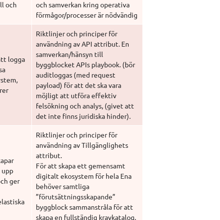
l och 
och samverkan kring operativa 
förmågor/processer är nödvändig
Riktlinjer och principer för 
användning av API attribut. En 
samverkan/hänsyn till 
tt logga 
byggblocket APIs playbook. (bör 
a 
auditloggas (med request 
stem, 
payload) för att det ska vara 
rer
möjligt att utföra effektiv 
felsökning och analys, (givet att 
det inte finns juridiska hinder).
Riktlinjer och principer för 
användning av Tillgänglighets 
attribut.
apar 
För att skapa ett gemensamt 
 upp 
digitalt ekosystem för hela Ena 
ch ger 
behöver samtliga 
”förutsättningsskapande” 
astiska 
byggblock sammanstråla för att 
skapa en fullständig kravkatalog. 