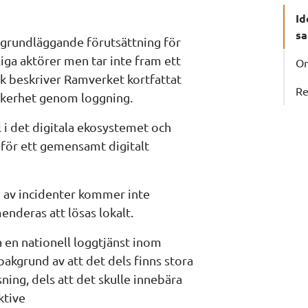
Id
s
grundläggande förutsättning för 
ga aktörer men tar inte fram ett 
Om
 beskriver Ramverket kortfattat 
Re
säkerhet genom loggning.
 i det digitala ekosystemet och 
för ett gemensamt digitalt 
 av incidenter kommer inte 
nderas att lösas lokalt.
a en nationell loggtjänst inom 
akgrund av att det dels finns stora 
ing, dels att det skulle innebära 
ktive 