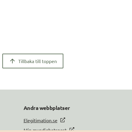
Tillbaka till toppen
Andra webbplatser
Elegitimation.se
Min myndighetspost