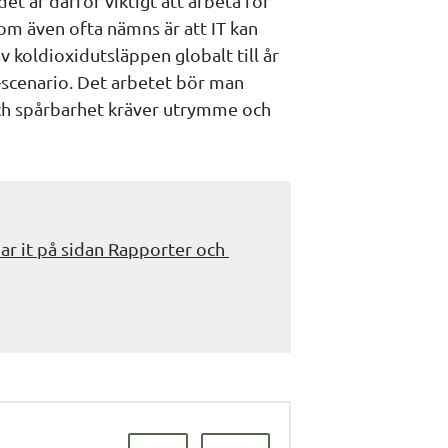
t är därför viktigt att arbeta för 
som även ofta nämns är att IT kan 
koldioxidutsläppen globalt till år 
-scenario. Det arbetet bör man 
ch spårbarhet kräver utrymme och 
r it på sidan Rapporter och 
Länk till annan webbplats.