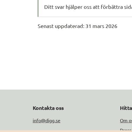
Ditt svar hjälper oss att förbättra si
Senast uppdaterad: 
31 mars 2026
Kontakta oss
Hitt
info@digg.se
Om o
Press
Tel: 0771-11 44 00