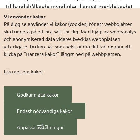
Tillhandahållande myndighet lämnat meddelandet 
för postbefordran.
Vi använder kakor
På digg.se använder vi kakor (cookies) för att webbplatsen
ska fungera på ett bra sätt för dig. Med hjälp av webbanalys
11. Tillhandahållande myndighets 
och anonymiserad data vidareutvecklas webbplatsen
ytterligare. Du kan när som helst ändra ditt val genom att
åtaganden
klicka på ”Hantera kakor” längst ned på webbplatsen.
11.1.1 Tillhandahållande myndighet har ett 
Läs mer om kakor
övergripande ansvarar för auktorisationssystemet i 
rollen som Tillhandahållande myndighet och 
Godkänn alla kakor
ansvarar genom detta för att:
a) ta fram och publicera villkor och krav för 
Endast nödvändiga kakor
auktorisationssystemet samt uppgifter om de 
Leverantörer som myndigheten ingått avtal med 
Anpassa inställningar
på webbplats,