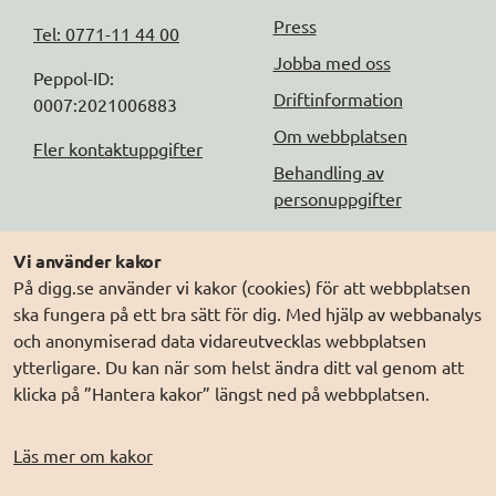
Press
Tel: 0771-11 44 00
Jobba med oss
Peppol-ID: 
Driftinformation
0007:2021006883
Om webbplatsen
Fler kontaktuppgifter
Behandling av
personuppgifter
Följ oss
Andra webbplatser
Vi använder kakor
På digg.se använder vi kakor (cookies) för att webbplatsen
DIGG på
Prenumerera på nyheter
Elegitimation.se
ska fungera på ett bra sätt för dig. Med hjälp av webbanalys
DIGG på
LinkedIn
Min myndighetspost
och anonymiserad data vidareutvecklas webbplatsen
ytterligare. Du kan när som helst ändra ditt val genom att
DIGG på
PressMachine
Sveriges dataportal
klicka på ”Hantera kakor” längst ned på webbplatsen.
DIGG på
Digg play
Sweden Connect
Webbriktlinjer
Läs mer om kakor
Säker digital