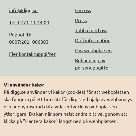
info@digg.se
Om oss
Press
Tel: 0771-11 44 00
Jobba med oss
Peppol-ID: 
Driftinformation
0007:2021006883
Om webbplatsen
Fler kontaktuppgifter
Behandling av
personuppgifter
Följ oss
Andra webbplatser
Vi använder kakor
På digg.se använder vi kakor (cookies) för att webbplatsen
DIGG på
Prenumerera på nyheter
Elegitimation.se
ska fungera på ett bra sätt för dig. Med hjälp av webbanalys
DIGG på
LinkedIn
Min myndighetspost
och anonymiserad data vidareutvecklas webbplatsen
ytterligare. Du kan när som helst ändra ditt val genom att
DIGG på
PressMachine
Sveriges dataportal
klicka på ”Hantera kakor” längst ned på webbplatsen.
DIGG på
Digg play
Sweden Connect
Webbriktlinjer