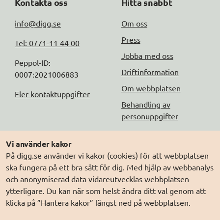
Kontakta oss
Hitta snabbt
info@digg.se
Om oss
Press
Tel: 0771-11 44 00
Jobba med oss
Peppol-ID: 
Driftinformation
0007:2021006883
Om webbplatsen
Fler kontaktuppgifter
Behandling av
personuppgifter
Följ oss
Andra webbplatser
Vi använder kakor
På digg.se använder vi kakor (cookies) för att webbplatsen
DIGG på
Prenumerera på nyheter
Elegitimation.se
ska fungera på ett bra sätt för dig. Med hjälp av webbanalys
DIGG på
LinkedIn
Min myndighetspost
och anonymiserad data vidareutvecklas webbplatsen
ytterligare. Du kan när som helst ändra ditt val genom att
DIGG på
PressMachine
Sveriges dataportal
klicka på ”Hantera kakor” längst ned på webbplatsen.
DIGG på
Digg play
Sweden Connect