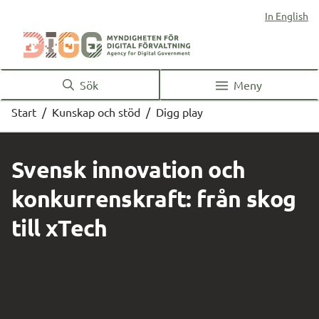
In English
Sök
Meny
Start
/
Kunskap och stöd
/
Digg play
Svensk innovation och 
konkurrenskraft: från skog 
till xTech