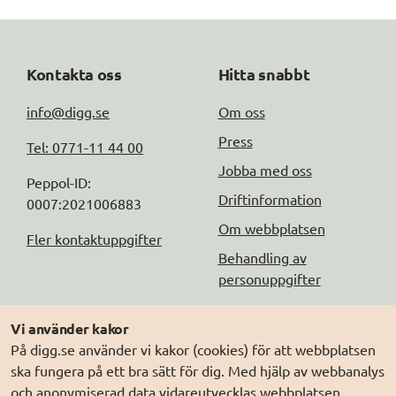
Kontakta oss
Hitta snabbt
info@digg.se
Om oss
Press
Tel: 0771-11 44 00
Jobba med oss
Peppol-ID: 
Driftinformation
0007:2021006883
Om webbplatsen
Fler kontaktuppgifter
Behandling av
personuppgifter
Följ oss
Andra webbplatser
Vi använder kakor
På digg.se använder vi kakor (cookies) för att webbplatsen
DIGG på
Prenumerera på nyheter
Elegitimation.se
ska fungera på ett bra sätt för dig. Med hjälp av webbanalys
DIGG på
LinkedIn
Min myndighetspost
och anonymiserad data vidareutvecklas webbplatsen