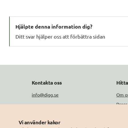
Hjälpte denna information dig?
Ditt svar hjälper oss att förbättra sidan
Kontakta oss
Hitt
info@digg.se
Om o
Press
Tel: 0771-11 44 00
Jobb
Peppol-ID: 0007:2021006883
Vi använder kakor
Drift