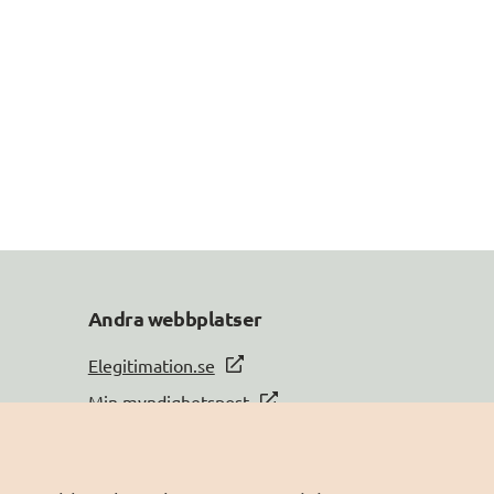
Andra webbplatser
Elegitimation.se
Min myndighetspost
Sveriges dataportal
Sweden Connect