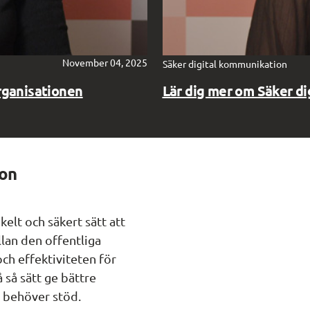
November 04, 2025
Säker digital kommunikation
rganisationen
Lär dig mer om Säker d
ion
elt och säkert sätt att
lan den offentliga
och effektiviteten för
 så sätt ge bättre
m behöver stöd.