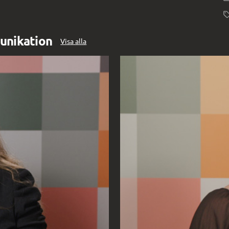
unikation
Visa alla
Digg forum