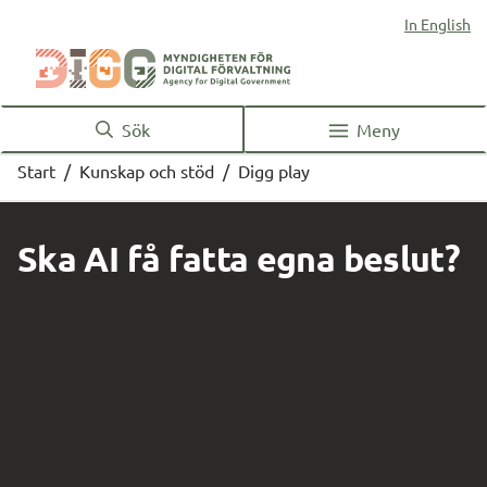
In English
Sök
Meny
Start
/
Kunskap och stöd
/
Digg play
Ska AI få fatta egna beslut?