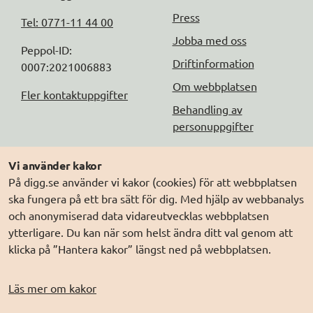
Press
Tel: 0771-11 44 00
Jobba med oss
Peppol-ID: 
Driftinformation
0007:2021006883
Om webbplatsen
Fler kontaktuppgifter
Behandling av
personuppgifter
Följ oss
Andra webbplatser
Vi använder kakor
På digg.se använder vi kakor (cookies) för att webbplatsen
DIGG på
Prenumerera på nyheter
Elegitimation.se
ska fungera på ett bra sätt för dig. Med hjälp av webbanalys
DIGG på
LinkedIn
Min myndighetspost
och anonymiserad data vidareutvecklas webbplatsen
ytterligare. Du kan när som helst ändra ditt val genom att
DIGG på
PressMachine
Sveriges dataportal
klicka på ”Hantera kakor” längst ned på webbplatsen.
DIGG på
Digg play
Sweden Connect
Webbriktlinjer
Läs mer om kakor
Säker digital