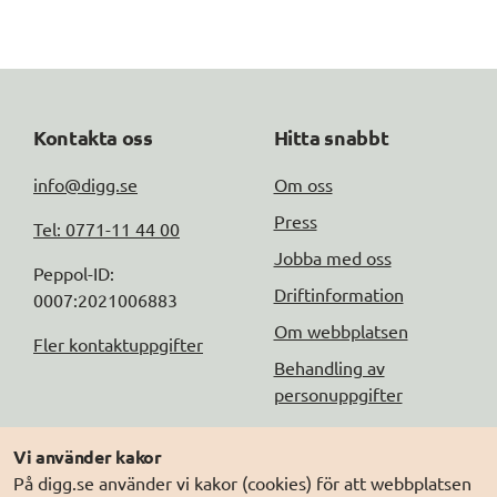
Kontakta oss
Hitta snabbt
info@digg.se
Om oss
Press
Tel: 0771-11 44 00
Jobba med oss
Peppol-ID: 
Driftinformation
0007:2021006883
Om webbplatsen
Fler kontaktuppgifter
Behandling av
personuppgifter
Följ oss
Andra webbplatser
Vi använder kakor
På digg.se använder vi kakor (cookies) för att webbplatsen
DIGG på
Prenumerera på nyheter
Elegitimation.se