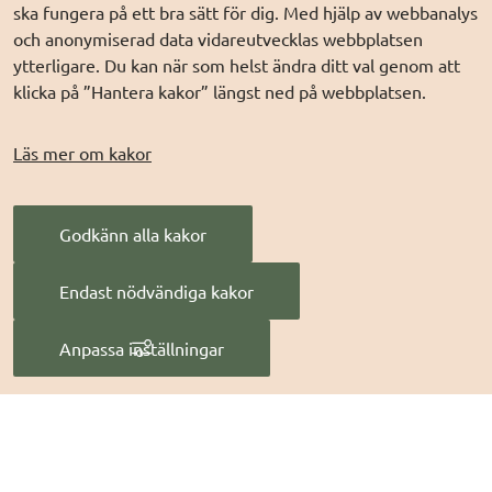
ska fungera på ett bra sätt för dig. Med hjälp av webbanalys
DIGG på
LinkedIn
Min myndighetspost
och anonymiserad data vidareutvecklas webbplatsen
ytterligare. Du kan när som helst ändra ditt val genom att
DIGG på
PressMachine
Sveriges dataportal
klicka på ”Hantera kakor” längst ned på webbplatsen.
DIGG på
Digg play
Sweden Connect
Webbriktlinjer
Läs mer om kakor
Säker digital
kommunikation (SDK)
Godkänn alla kakor
AI för offentlig
förvaltning
Endast nödvändiga kakor
Digitala Sverige
Anpassa inställningar
Hantera kakor
Digg
 - Myndigheten för digital förvaltning