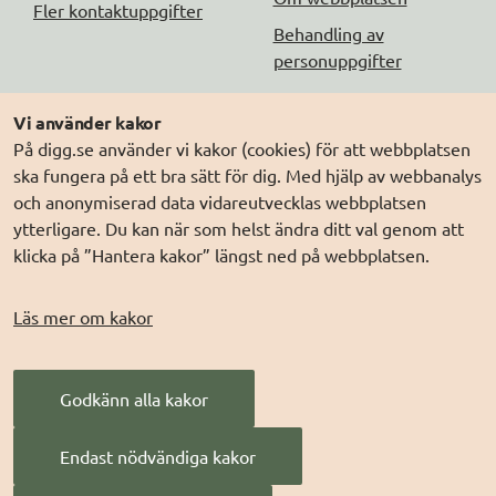
Fler kontaktuppgifter
Behandling av
personuppgifter
Följ oss
Andra webbplatser
Vi använder kakor
På digg.se använder vi kakor (cookies) för att webbplatsen
DIGG på
Prenumerera på nyheter
Elegitimation.se
ska fungera på ett bra sätt för dig. Med hjälp av webbanalys
DIGG på
LinkedIn
Min myndighetspost
och anonymiserad data vidareutvecklas webbplatsen
ytterligare. Du kan när som helst ändra ditt val genom att
DIGG på
PressMachine
Sveriges dataportal
klicka på ”Hantera kakor” längst ned på webbplatsen.
DIGG på
Digg play
Sweden Connect
Webbriktlinjer
Läs mer om kakor
Säker digital
kommunikation (SDK)
Godkänn alla kakor
AI för offentlig
förvaltning
Endast nödvändiga kakor
Digitala Sverige