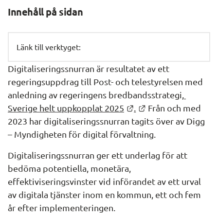
Innehåll på sidan
Länk till verktyget:
Digitaliseringssnurran är resultatet av ett 
regeringsuppdrag till Post- och telestyrelsen med 
anledning av regeringens bredbandsstrategi,
Länk till annan webbp
Länk till annan we
Sverige helt uppkopplat 2025
.
 Från och med 
2023 har digitaliseringssnurran tagits över av Digg 
– Myndigheten för digital förvaltning.
Digitaliseringssnurran ger ett underlag för att 
bedöma potentiella, monetära, 
effektiviseringsvinster vid införandet av ett urval 
av digitala tjänster inom en kommun, ett och fem 
år efter implementeringen.