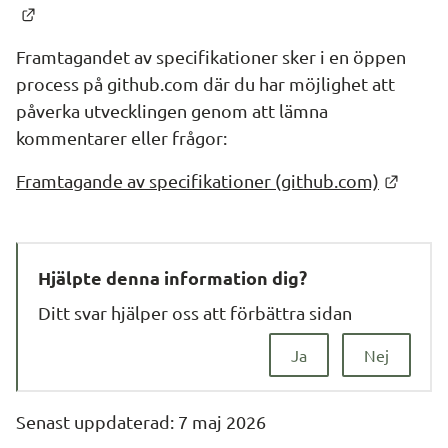
Länk till annan webbplats.
Framtagandet av specifikationer sker i en öppen 
process på github.com där du har möjlighet att 
påverka utvecklingen genom att lämna 
kommentarer eller frågor:
Länk t
Framtagande av specifikationer (github.com)
Hjälpte denna information dig?
Ditt svar hjälper oss att förbättra sidan
Ja
Nej
Senast uppdaterad: 
7 maj 2026