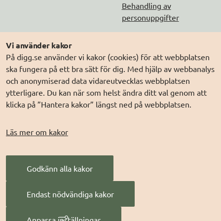
Behandling av
personuppgifter
Följ oss
Andra webbplatser
Vi använder kakor
På digg.se använder vi kakor (cookies) för att webbplatsen
DIGG på
Prenumerera på nyheter
Elegitimation.se
ska fungera på ett bra sätt för dig. Med hjälp av webbanalys
DIGG på
LinkedIn
Min myndighetspost
och anonymiserad data vidareutvecklas webbplatsen
ytterligare. Du kan när som helst ändra ditt val genom att
DIGG på
PressMachine
Sveriges dataportal
klicka på ”Hantera kakor” längst ned på webbplatsen.
DIGG på
Digg play
Sweden Connect
Webbriktlinjer
Läs mer om kakor
Säker digital
kommunikation (SDK)
Godkänn alla kakor
AI för offentlig
förvaltning
Endast nödvändiga kakor
Digitala Sverige
Anpassa inställningar