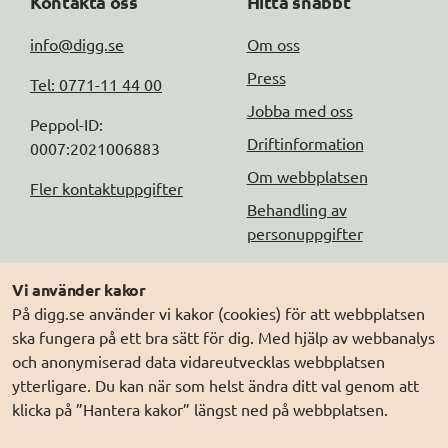
Kontakta oss
Hitta snabbt
info@digg.se
Om oss
Press
Tel: 0771-11 44 00
Jobba med oss
Peppol-ID: 
Driftinformation
0007:2021006883
Om webbplatsen
Fler kontaktuppgifter
Behandling av
personuppgifter
Följ oss
Andra webbplatser
Vi använder kakor
På digg.se använder vi kakor (cookies) för att webbplatsen
DIGG på
Prenumerera på nyheter
Elegitimation.se
ska fungera på ett bra sätt för dig. Med hjälp av webbanalys
DIGG på
LinkedIn
Min myndighetspost
och anonymiserad data vidareutvecklas webbplatsen
ytterligare. Du kan när som helst ändra ditt val genom att
DIGG på
PressMachine
Sveriges dataportal
klicka på ”Hantera kakor” längst ned på webbplatsen.
DIGG på
Digg play
Sweden Connect