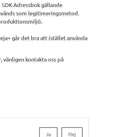
 i SDK Adressbok gällande 
används som legitimeringsmetod. 
produktionsmiljö.
a+ går det bra att istället använda 
Om ni har några frågor eller funderingar, vänligen kontakta oss på 
Ja
Nej