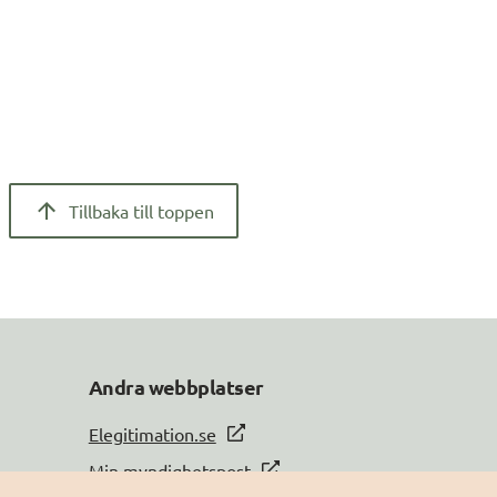
Tillbaka till toppen
Andra webbplatser
Elegitimation.se
Min myndighetspost