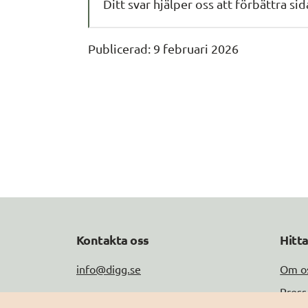
Ditt svar hjälper oss att förbättra si
Publicerad: 
9 februari 2026
Kontakta oss
Hitt
info@digg.se
Om o
Press
Tel: 0771-11 44 00