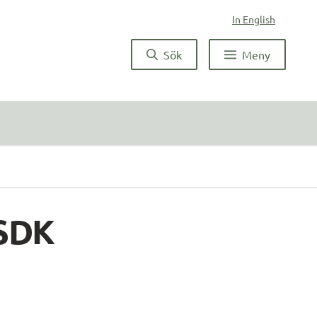
In English
Sök
Meny
SDK 