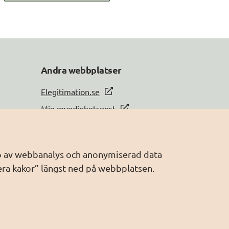
Andra webbplatser
Elegitimation.se
Min myndighetspost
Sveriges dataportal
Sweden Connect
älp av webbanalys och anonymiserad data
Webbriktlinjer
era kakor” längst ned på webbplatsen.
Säker digital kommunikation (SDK)
AI för offentlig förvaltning
Digitala Sverige