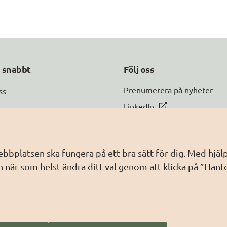
a snabbt
Följ oss
DIGG på
Prenumerera på nyheter
ss
DIGG på
LinkedIn
DIGG på
PressMachine
a med oss
DIGG på
Digg play
information
webbplatsen ska fungera på ett bra sätt för dig. Med hj
ebbplatsen
 när som helst ändra ditt val genom att klicka på ”Hant
dling av personuppgifter