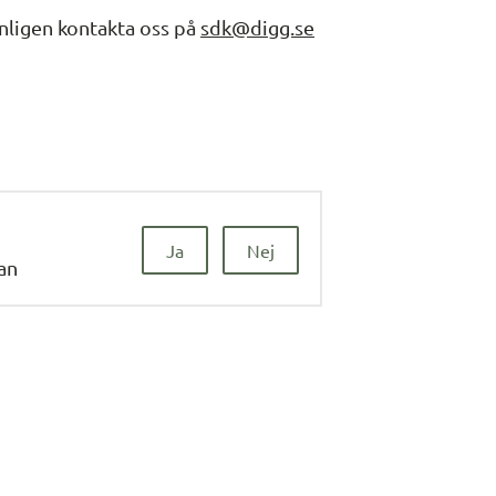
änligen kontakta oss på 
sdk@digg.se
Ja
Nej
dan