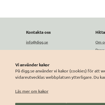
Kontakta oss
Hitt
info@digg.se
Om o
Press
Tel: 0771-11 44 00
Jobb
Peppol-ID: 0007:2021006883
Vi använder kakor
Drift
Fler kontaktuppgifter
På digg.se använder vi kakor (cookies) för att 
Om w
vidareutvecklas webbplatsen ytterligare. Du kan
Behan
Läs mer om kakor