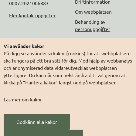
Driftinformation
0007:2021006883
Om webbplatsen
Fler kontaktuppgifter
Behandling av
personuppgifter
Följ oss
Andra webbplatser
Vi använder kakor
På digg.se använder vi kakor (cookies) för att webbplatsen
DIGG på
Prenumerera på nyheter
Elegitimation.se
ska fungera på ett bra sätt för dig. Med hjälp av webbanalys
DIGG på
LinkedIn
Min myndighetspost
och anonymiserad data vidareutvecklas webbplatsen
ytterligare. Du kan när som helst ändra ditt val genom att
DIGG på
PressMachine
Sveriges dataportal
klicka på ”Hantera kakor” längst ned på webbplatsen.
DIGG på
Digg play
Sweden Connect
Webbriktlinjer
Läs mer om kakor
Säker digital
kommunikation (SDK)
Godkänn alla kakor
AI för offentlig
förvaltning