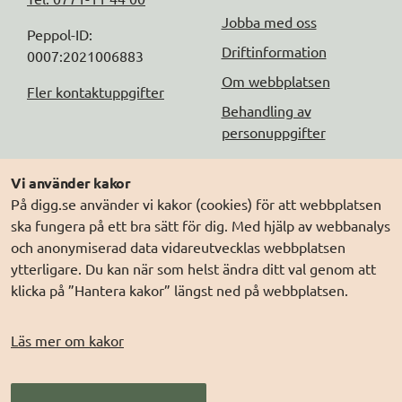
Jobba med oss
Peppol-ID: 
Driftinformation
0007:2021006883
Om webbplatsen
Fler kontaktuppgifter
Behandling av
personuppgifter
Följ oss
Andra webbplatser
Vi använder kakor
På digg.se använder vi kakor (cookies) för att webbplatsen
DIGG på
Prenumerera på nyheter
Elegitimation.se
ska fungera på ett bra sätt för dig. Med hjälp av webbanalys
DIGG på
LinkedIn
Min myndighetspost
och anonymiserad data vidareutvecklas webbplatsen
ytterligare. Du kan när som helst ändra ditt val genom att
DIGG på
PressMachine
Sveriges dataportal
klicka på ”Hantera kakor” längst ned på webbplatsen.
DIGG på
Digg play
Sweden Connect
Webbriktlinjer
Läs mer om kakor
Säker digital
kommunikation (SDK)