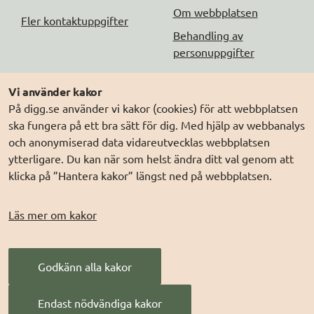
Om webbplatsen
Fler kontaktuppgifter
Behandling av
personuppgifter
Följ oss
Andra webbplatser
Vi använder kakor
På digg.se använder vi kakor (cookies) för att webbplatsen
DIGG på
Prenumerera på nyheter
Elegitimation.se
ska fungera på ett bra sätt för dig. Med hjälp av webbanalys
DIGG på
LinkedIn
Min myndighetspost
och anonymiserad data vidareutvecklas webbplatsen
ytterligare. Du kan när som helst ändra ditt val genom att
DIGG på
PressMachine
Sveriges dataportal
klicka på ”Hantera kakor” längst ned på webbplatsen.
DIGG på
Digg play
Sweden Connect
Webbriktlinjer
Läs mer om kakor
Säker digital
kommunikation (SDK)
Godkänn alla kakor
AI för offentlig
förvaltning
Endast nödvändiga kakor
Digitala Sverige