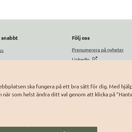
a snabbt
Följ oss
DIGG på
Prenumerera på nyheter
ss
DIGG på
LinkedIn
DIGG på
PressMachine
a med oss
DIGG på
Digg play
information
webbplatsen ska fungera på ett bra sätt för dig. Med hj
ebbplatsen
 när som helst ändra ditt val genom att klicka på ”Hant
dling av personuppgifter