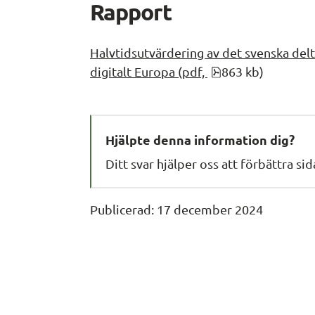
Rapport
Halvtidsutvärdering av det svenska del
pdf, 863 kB.
digitalt Europa (pdf, 
863 kb)
Hjälpte denna information dig?
Ditt svar hjälper oss att förbättra si
Publicerad: 
17 december 2024