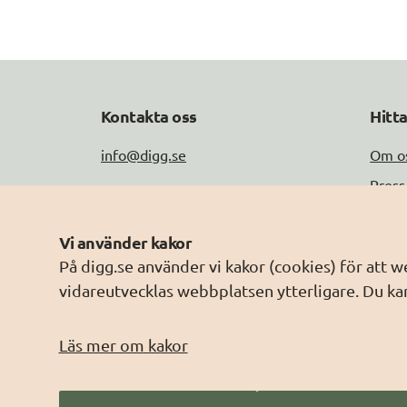
Kontakta oss
Hitt
info@digg.se
Om o
Press
Tel: 0771-11 44 00
Jobb
Peppol-ID: 0007:2021006883
Vi använder kakor
Drift
Fler kontaktuppgifter
På digg.se använder vi kakor (cookies) för att 
Om w
vidareutvecklas webbplatsen ytterligare. Du kan
Behan
Läs mer om kakor