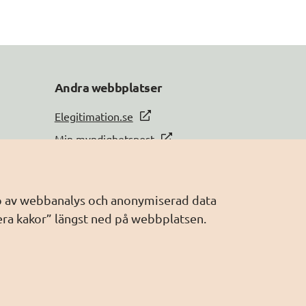
Andra webbplatser
Elegitimation.se
Min myndighetspost
Sveriges dataportal
Sweden Connect
älp av webbanalys och anonymiserad data
Webbriktlinjer
era kakor” längst ned på webbplatsen.
Säker digital kommunikation (SDK)
AI för offentlig förvaltning
Digitala Sverige