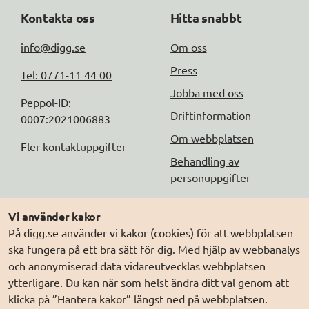
Kontakta oss
Hitta snabbt
info@digg.se
Om oss
Press
Tel: 0771-11 44 00
Jobba med oss
Peppol-ID: 
Driftinformation
0007:2021006883
Om webbplatsen
Fler kontaktuppgifter
Behandling av
personuppgifter
Följ oss
Andra webbplatser
Vi använder kakor
På digg.se använder vi kakor (cookies) för att webbplatsen
DIGG på
Prenumerera på nyheter
Elegitimation.se
ska fungera på ett bra sätt för dig. Med hjälp av webbanalys
DIGG på
LinkedIn
Min myndighetspost
och anonymiserad data vidareutvecklas webbplatsen
ytterligare. Du kan när som helst ändra ditt val genom att
DIGG på
PressMachine
Sveriges dataportal
klicka på ”Hantera kakor” längst ned på webbplatsen.
DIGG på
Digg play