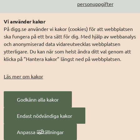
personuppgifter
Följ oss
Andra webbplatser
Vi använder kakor
På digg.se använder vi kakor (cookies) för att webbplatsen
DIGG på
Prenumerera på nyheter
Elegitimation.se
ska fungera på ett bra sätt för dig. Med hjälp av webbanalys
DIGG på
LinkedIn
Min myndighetspost
och anonymiserad data vidareutvecklas webbplatsen
ytterligare. Du kan när som helst ändra ditt val genom att
DIGG på
PressMachine
Sveriges dataportal
klicka på ”Hantera kakor” längst ned på webbplatsen.
DIGG på
Digg play
Sweden Connect
Webbriktlinjer
Läs mer om kakor
Säker digital
kommunikation (SDK)
Godkänn alla kakor
AI för offentlig
förvaltning
Endast nödvändiga kakor
Digitala Sverige
Anpassa inställningar