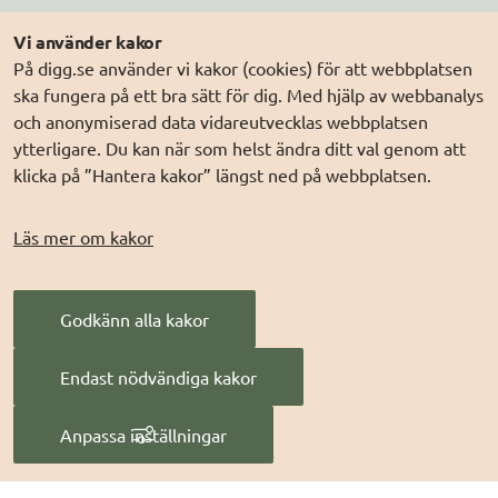
Följ oss
Andra webbplatser
Vi använder kakor
På digg.se använder vi kakor (cookies) för att webbplatsen
DIGG på
Prenumerera på nyheter
Elegitimation.se
ska fungera på ett bra sätt för dig. Med hjälp av webbanalys
DIGG på
LinkedIn
Min myndighetspost
och anonymiserad data vidareutvecklas webbplatsen
ytterligare. Du kan när som helst ändra ditt val genom att
DIGG på
PressMachine
Sveriges dataportal
klicka på ”Hantera kakor” längst ned på webbplatsen.
DIGG på
Digg play
Sweden Connect
Webbriktlinjer
Läs mer om kakor
Säker digital
kommunikation (SDK)
Godkänn alla kakor
AI för offentlig
förvaltning
Endast nödvändiga kakor
Digitala Sverige
Anpassa inställningar
Hantera kakor